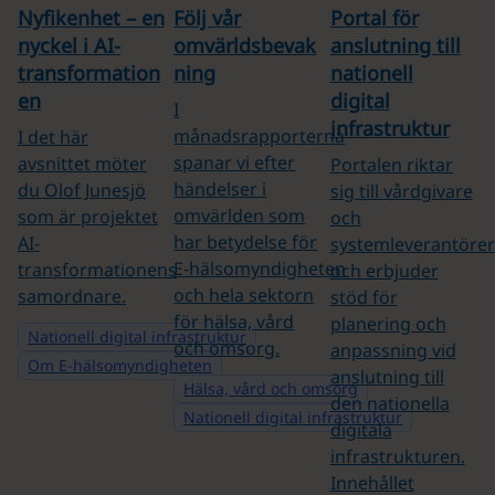
Nyfikenhet – en
Följ vår
Portal för
nyckel i AI-
omvärldsbevak
anslutning till
transformation
ning
nationell
en
digital
I
infrastruktur
månadsrapporterna
I det här
spanar vi efter
avsnittet möter
Portalen riktar
händelser i
du Olof Junesjö
sig till vårdgivare
omvärlden som
som är projektet
och
har betydelse för
AI-
systemleverantörer
E‑hälsomyndigheten
transformationens
och erbjuder
och hela sektorn
samordnare.
stöd för
för hälsa, vård
planering och
Nationell digital infrastruktur
och omsorg.
anpassning vid
Om E-hälsomyndigheten
anslutning till
Hälsa, vård och omsorg
den nationella
Nationell digital infrastruktur
digitala
infrastrukturen.
Innehållet