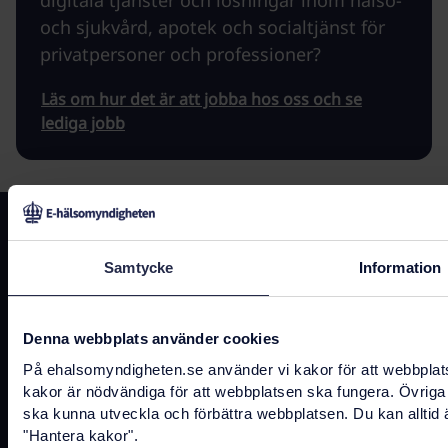
och sjukvård, apotek och socialtjänst för
privatpersoner och professioner?
Läs om hur det är att jobba hos oss och se
lediga jobb
Kontakta oss
Samtycke
Information
registrator@ehalsomyndigheten.se
Tel.
0771-766 200
(kundtjänst)
Denna webbplats använder cookies
Tel.
010-458 62 00
(växel)
På ehalsomyndigheten.se använder vi kakor för att webbplatse
kakor är nödvändiga för att webbplatsen ska fungera. Övriga 
Tel.
010-106 07 98
(presstjänst)
ska kunna utveckla och förbättra webbplatsen. Du kan alltid 
"Hantera kakor".
Fler kontaktuppgifter