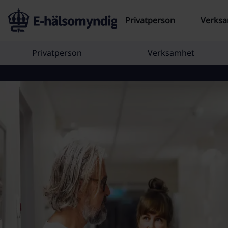
Till sidans inne
Privatperson
Verks
Privatperson
Verksamhet