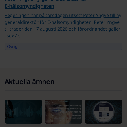
E‑hälsomyndigheten
Regeringen har på torsdagen utsett Peter Yngve till ny
generaldirektör för E‑hälsomyndigheten. Peter Yngve
tillträder den 17 augusti 2026 och förordnandet gäller
i sex år.
Övrigt
Aktuella ämnen