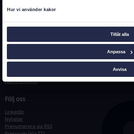
Hur vi använder kakor
Hitta snabbt
Tillåt alla
Driftstatus
Anpassa
Jobba hos oss
Tillgänglighet
Behandling av personuppgifter
Avvisa
Om webbplatsen
Hantera kakor
Följ oss
LinkedIn
Nyheter
Prenumerera via RSS
Pressrum (Via TT)