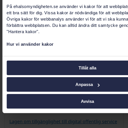
På ehalsomyndigheten.se använder vi kakor för att webbplat
ett bra sätt för dig. Vissa kakor är nödvändiga för att webbpl
Övriga kakor för webbanalys använder vi för att vi ska kunn
förbättra webbplatsen. Du kan alltid ändra ditt samtycke gen
Rapportera brister i tillgänglighet
"Hantera kakor".
Formulär för rapportering av brister i
Hur vi använder kakor
tillgänglighet
Tillåt alla
Relaterad information
Anpassa
Anmäl brister i tillgänglighet till Myndigheten för
Avvisa
digital förvaltning (Digg)
Lagen om tillgänglighet till digital offentlig service