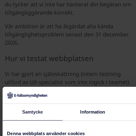
du tycker att vi inte har hanterat din begäran om
tillgängliggörande korrekt.
Vår ambition är att ha åtgärdat alla kända
tillgänglighetsproblem senast den 31 december
2026.
Hur vi testat webbplatsen
Vi har gjort en självskattning (intern testning
utförd av UX-specialist som inte ingick i teamet)
av Läkemedelskollen.
Senaste bedömningen gjordes den 27 mars
2026.
Samtycke
Information
Redogörelsen uppdaterades senast den 14 april
2026.
Denna webbplats använder cookies