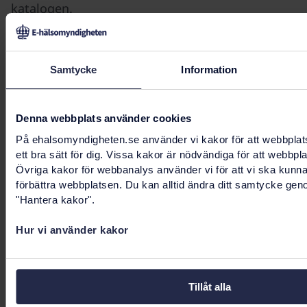
katalogen.
En forskare från Sverige eller ett annat EU-land
kan ansöka om tillgång till svenska hälsodata.
Samtycke
Information
Om ansökan godkänns får forskaren arbeta med
hälsodata i en säker miljö där datan är
anonymiserad eller pseudonymiserad. Forskaren
Denna webbplats använder cookies
kan sedan använda bearbetade resultat i sitt
På ehalsomyndigheten.se använder vi kakor för att webbplat
forskningsarbete.
ett bra sätt för dig. Vissa kakor är nödvändiga för att webbpl
Övriga kakor för webbanalys använder vi för att vi ska kunn
förbättra webbplatsen. Du kan alltid ändra ditt samtycke gen
Relaterad information
"Hantera kakor".
Förberedelser i Sverige
Hur vi använder kakor
Förberedelser i Norden
Tillåt alla
Förberedelser inom EU