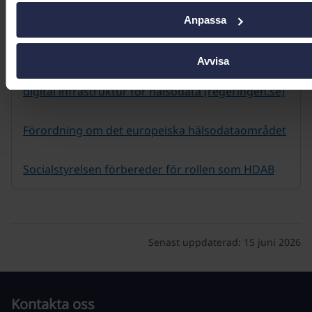
Anpassa
För dig som jobbar inom hälso- och sjukvården
Avvisa
Utredning: Uppdrag att möjliggöra en nationell
digital infrastruktur för hälsodata (regeringen.se)
Förordning om det europeiska hälsodataområdet
Socialstyrelsen förbereder för rollen som HDAB
Senast uppdaterad:
15 juni 2026
Kontakta oss