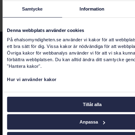
Samtycke
Information
Senast uppdaterad:
16 september 2025
Denna webbplats använder cookies
På ehalsomyndigheten.se använder vi kakor för att webbplat
Kontakta oss
ett bra sätt för dig. Vissa kakor är nödvändiga för att webbpl
Övriga kakor för webbanalys använder vi för att vi ska kunn
registrator@ehalsomyndigheten.se
förbättra webbplatsen. Du kan alltid ändra ditt samtycke gen
"Hantera kakor".
Tel.
0771-766 200
(kundtjänst)
Hur vi använder kakor
Tel.
010-458 62 00
(växel)
Tel.
010-106 07 98
(presstjänst)
Tillåt alla
Fler kontaktuppgifter
Anpassa