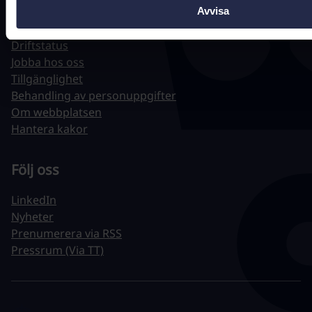
Avvisa
Hitta snabbt
Driftstatus
Jobba hos oss
Tillgänglighet
Behandling av personuppgifter
Om webbplatsen
Hantera kakor
Följ oss
LinkedIn
Nyheter
Prenumerera via RSS
Pressrum (Via TT)