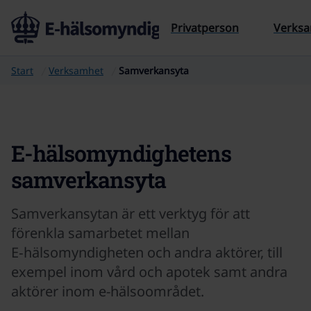
Till sidans innehåll
Privatperson
Verks
Start
Verksamhet
Samverkansyta
E-hälsomyndighetens
samverkansyta
Samverkansytan är ett verktyg för att
förenkla samarbetet mellan
E‑hälsomyndigheten och andra aktörer, till
exempel inom vård och apotek samt andra
aktörer inom e-hälsoområdet.