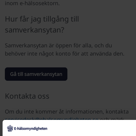
inom e-hälsosektorn.
Hur får jag tillgång till
samverkansytan?
Samverkansytan är öppen för alla, och du
behöver inte något konto för att använda den.
Gå till samverkansytan
Kontakta oss
Om du inte kommer åt informationen, kontakta
servicedesk@ehalsomyndigheten.se
och märk
ärendet ”åtkomst samverkansyta”.