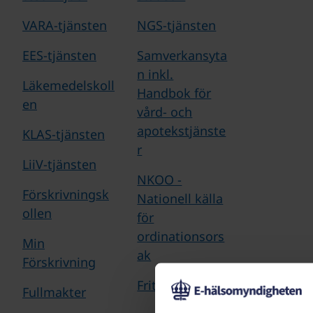
VARA-tjänsten
NGS-tjänsten
EES-tjänsten
Samverkansyta
n inkl.
Läkemedelskoll
Handbok för
en
vård- och
apotekstjänste
KLAS-tjänsten
r
LiiV-tjänsten
NKOO -
Förskrivningsk
Nationell källa
ollen
för
ordinationsors
Min
ak
Förskrivning
Fritidskortet
Fullmakter