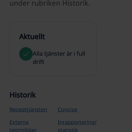
under rubriken Historik.
Aktuellt
Alla tjänster är i full
drift
Historik
Recepttjänsten
Concise
Externa
Inrapportering/
testmiljöer
statistik