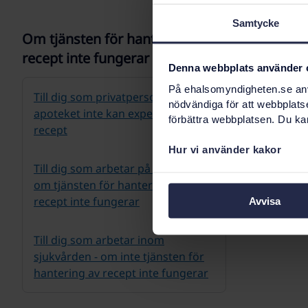
Samtycke
Om tjänsten för hantering av
recept inte fungerar
Denna webbplats använder 
På ehalsomyndigheten.se anvä
Till dig som privatperson - Om
nödvändiga för att webbplats
apoteket inte kan expediera ditt
förbättra webbplatsen. Du kan
recept
Hur vi använder kakor
Till dig som arbetar på apotek -
om tjänsten för hantering av
recept inte fungerar
Avvisa
Till dig som arbetar inom
sjukvården - om inte tjänsten för
hantering av recept inte fungerar