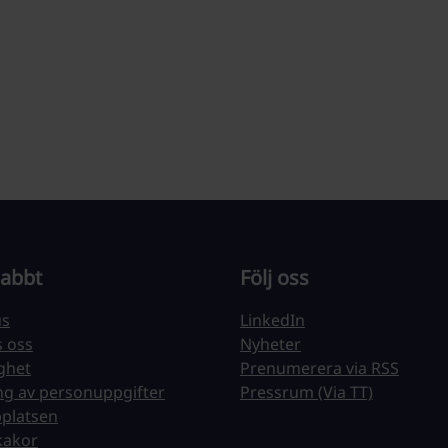
nabbt
Följ oss
us
LinkedIn
s oss
Nyheter
ighet
Prenumerera via RSS
ng av personuppgifter
Pressrum (Via TT)
platsen
kakor