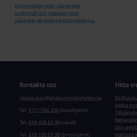
Information inför planerade
underhåll och releaser som
påverkar de externa testmiljöerna.
Kontakta oss
Hitta s
registrator@ehalsomyndigheten.se
Driftstat
Jobba ho
Tel.
0771-766 200
(kundtjänst)
Tillgängl
Behandli
Tel.
010-458 62 00
(växel)
Om webb
Tel.
010-106 07 98
(presstjänst)
Hantera 