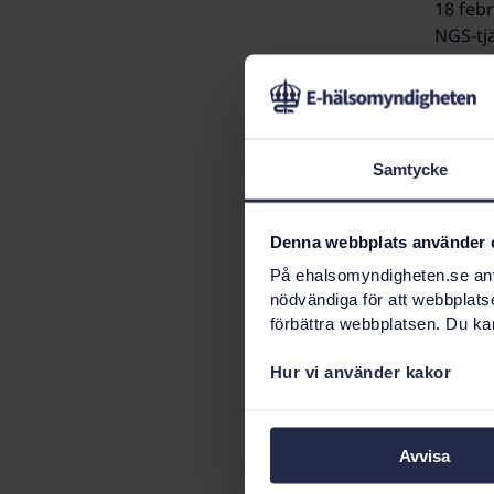
18 febr
NGS-tjä
Tjänste
28 janu
NGS-tjä
Samtycke
30 dec
Denna webbplats använder 
NGS-tjä
På ehalsomyndigheten.se anvä
nödvändiga för att webbplats
förbättra webbplatsen. Du kan
13 nov
NGS-tjä
Hur vi använder kakor
12 nov
Avvisa
NGS-tjä