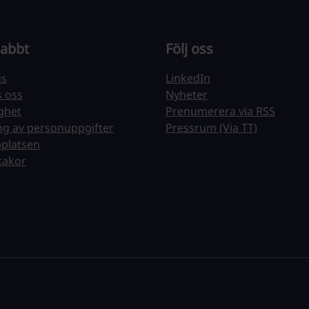
nabbt
Följ oss
us
LinkedIn
s oss
Nyheter
ighet
Prenumerera via RSS
ng av personuppgifter
Pressrum (Via TT)
platsen
kakor