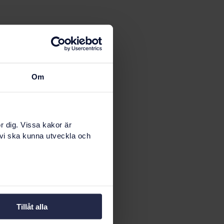
se 21.16
Om
r dig. Vissa kakor är
 vi ska kunna utveckla och
Tillåt alla