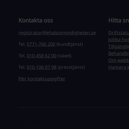
Kontakta oss
Hitta s
registrator@ehalsomyndigheten.se
Driftstat
Jobba ho
Tel.
0771-766 200
(kundtjänst)
Tillgängl
Behandli
Tel.
010-458 62 00
(växel)
Om webb
Tel.
010-106 07 98
(presstjänst)
Hantera 
Fler kontaktuppgifter