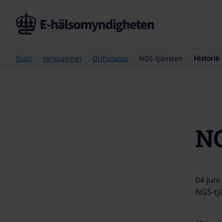
Start
Verksamhet
Driftstatus
NGS-tjänsten
Historik
NG
04 juni
NGS-tjä