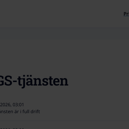
Till sidans innehåll
Pr
S-tjänsten
 2026, 03:01
nsten är i full drift