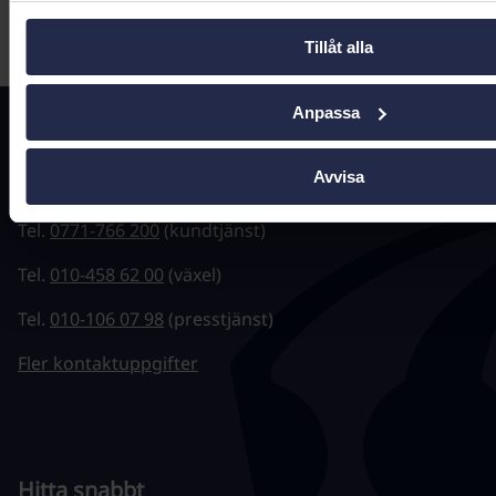
Tillåt alla
Anpassa
Kontakta oss
Avvisa
registrator@ehalsomyndigheten.se
Tel.
0771-766 200
(kundtjänst)
Tel.
010-458 62 00
(växel)
Tel.
010-106 07 98
(presstjänst)
Fler kontaktuppgifter
Hitta snabbt