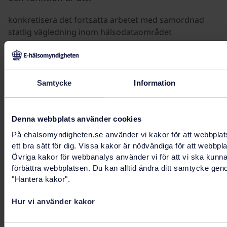
konkretisera det fortsatta arbetet med samordnad
statlig vägledning inom hälsodataområdet
skapa förutsättningar för ökad kvalitet och synergier i
vägledningen
minska riskerna för otydligheter och motstridig
information från olika myndigheter
Samtycke
Information
på sikt bidra till en mer harmoniserad tillämpning av
regelverk som stödjer utvecklingen av den nationella
digitala infrastrukturen
Denna webbplats använder cookies
besluta om E-hälsomyndigheten ska ta fram
På ehalsomyndigheten.se använder vi kakor för att webbplat
vägledning eller om detta ska kanaliseras till en annan
ett bra sätt för dig. Vissa kakor är nödvändiga för att webbpl
myndighet som är bättre lämpad.
Övriga kakor för webbanalys använder vi för att vi ska kunn
förbättra webbplatsen. Du kan alltid ändra ditt samtycke gen
"Hantera kakor".
Relaterad information
Hur vi använder kakor
Information om vilka arbetsgrupper som är aktiva
samt deras pågående arbeten