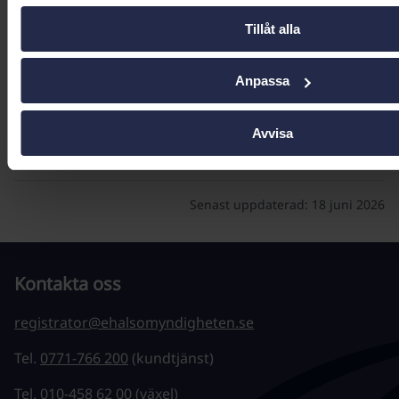
Tillåt alla
Samverkansyta Nationellt råd för juridisk
vägledning inom hälsodataområdet
Anpassa
Strategisk myndighetsgrupp
Avvisa
Senast uppdaterad:
18 juni 2026
Kontakta oss
registrator@ehalsomyndigheten.se
Tel.
0771-766 200
(kundtjänst)
Tel.
010-458 62 00
(växel)