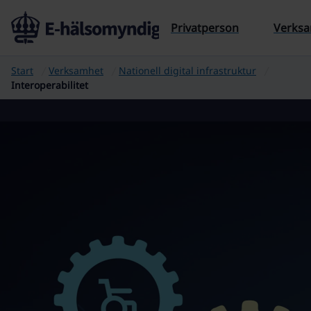
Privatperson
Verks
Start
Verksamhet
Nationell digital infrastruktur
Interoperabilitet