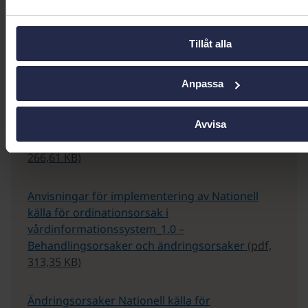
Skicka in dina frågor och förslag
Tillåt alla
Anpassa
Ladda ner
Avvisa
Nationell källa för ordinationsorsak 2025
(pdf,
266,61 KB)
Anvisningar för implementering av Nationell
källa för ordinationsorsak i
vårdinformationssystem_1.0 –
Behandlingsorsaker och ändringsorsaker
(pdf,
313,35 KB)
Ändringsorsaker Nationell källa för