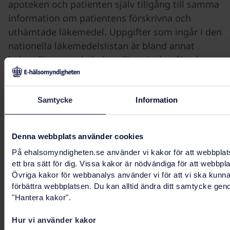
apoteken och patienten själv tillgång till samma
information om patientens förskrivna och
uthämtade läkemedel. Uppgifter som ingår i den
nationella läkemedelslistan är bland annat
behandlingsorsak, behandlingsändamål och
ändringsorsak.
Samtycke
Information
Läs mer om arbetet med Nationella
läkemedelslistan
Denna webbplats använder cookies
På ehalsomyndigheten.se använder vi kakor för att webbplat
ett bra sätt för dig. Vissa kakor är nödvändiga för att webbpl
Övriga kakor för webbanalys använder vi för att vi ska kunn
Har du frågor om Kodsystem för
förbättra webbplatsen. Du kan alltid ändra ditt samtycke gen
"Hantera kakor".
ordinationsorsak?
Hur vi använder kakor