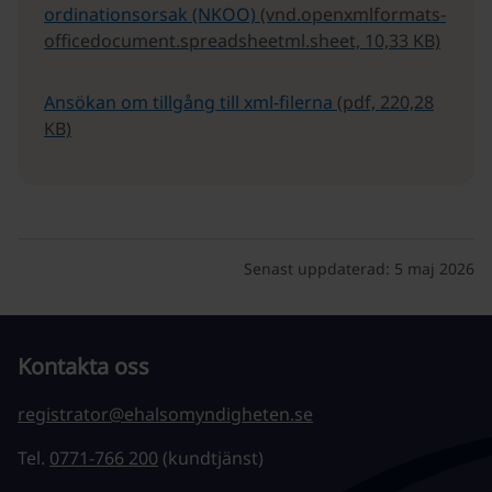
ordinationsorsak (NKOO)
(vnd.openxmlformats-
officedocument.spreadsheetml.sheet, 10,33 KB)
Ansökan om tillgång till xml-filerna
(pdf, 220,28
KB)
Senast uppdaterad:
5 maj 2026
Kontakta oss
registrator@ehalsomyndigheten.se
Tel.
0771-766 200
(kundtjänst)