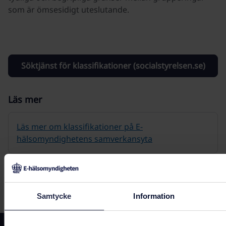
som är ömsesidigt uteslutande.
Söktjänst för klassifikationer (socialstyrelsen.se)
Läs mer
Läs mer om klassifikationer på E-
hälsomyndighetens samverkansyta
Senast uppdaterad:
4 maj 2026
Samtycke
Information