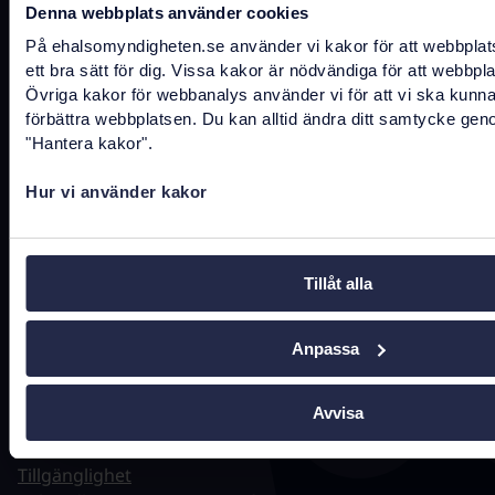
Denna webbplats använder cookies
Kontakta oss
På ehalsomyndigheten.se använder vi kakor för att webbplat
registrator@ehalsomyndigheten.se
ett bra sätt för dig. Vissa kakor är nödvändiga för att webbpl
Övriga kakor för webbanalys använder vi för att vi ska kunn
Tel.
0771-766 200
(kundtjänst)
förbättra webbplatsen. Du kan alltid ändra ditt samtycke gen
"Hantera kakor".
Tel.
010-458 62 00
(växel)
Hur vi använder kakor
Tel.
010-106 07 98
(presstjänst)
Fler kontaktuppgifter
Tillåt alla
Anpassa
Hitta snabbt
Avvisa
Driftstatus
Jobba hos oss
Tillgänglighet