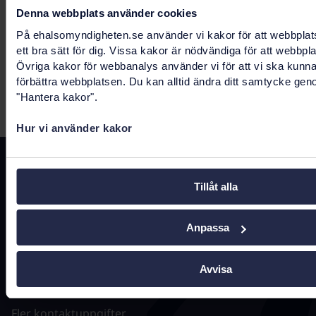
Denna webbplats använder cookies
Socialstyrelsens hälsodataregister
På ehalsomyndigheten.se använder vi kakor för att webbplat
ett bra sätt för dig. Vissa kakor är nödvändiga för att webbpl
Övriga kakor för webbanalys använder vi för att vi ska kunn
förbättra webbplatsen. Du kan alltid ändra ditt samtycke gen
"Hantera kakor".
Senast uppdaterad:
25 maj 2026
Hur vi använder kakor
Kontakta oss
Tillåt alla
registrator@ehalsomyndigheten.se
Tel.
0771-766 200
(kundtjänst)
Anpassa
Tel.
010-458 62 00
(växel)
Avvisa
Tel.
010-106 07 98
(presstjänst)
Fler kontaktuppgifter