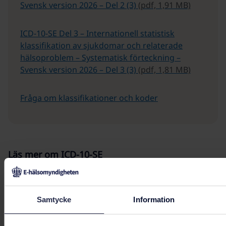
Svensk version 2026 – Del 2 (3)
(pdf, 1,91 MB)
ICD-10-SE Del 3 – Internationell statistisk
klassifikation av sjukdomar och relaterade
hälsoproblem – Systematisk förteckning –
Svensk version 2026 – Del 3 (3)
(pdf, 1,81 MB)
Fråga om klassifikationer och koder
Läs mer om ICD-10-SE
ICD-10-SE (E-hälsomyndighetens samverkansyta)
Samtycke
Information
Relaterad information