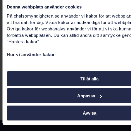
Tillsyn
Denna webbplats använder cookies
På ehalsomyndigheten.se använder vi kakor för att webbplat
Myndigheten för digital förvaltning (DIGG) ska
ett bra sätt för dig. Vissa kakor är nödvändiga för att webbpl
övervaka att digital service som tillhandahålls av
Övriga kakor för webbanalys använder vi för att vi ska kunn
förbättra webbplatsen. Du kan alltid ändra ditt samtycke gen
en offentlig aktör uppfyller lagen om
"Hantera kakor".
tillgänglighet till digital offentlig service.
Hur vi använder kakor
Om du inte är nöjd med hur vi på E-
hälsomyndigheten hanterar dina synpunkter kan
du kontakta Myndigheten för digital förvaltning
Tillåt alla
och påtala det.
Anpassa
Senast uppdaterad:
22 juni 2026
Avvisa