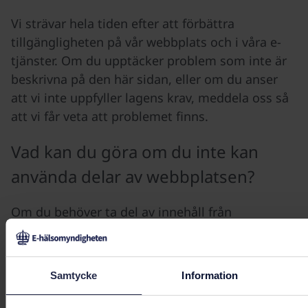
Vi strävar hela tiden efter att förbättra
tillgängligheten på vår webbplats och i våra e-
tjänster. Om du upptäcker problem som inte är
beskrivna på den här sidan, eller om du anser
att vi inte uppfyller lagens krav, meddela oss så
att vi får veta att problemet finns.
Vad kan du göra om du inte kan
använda delar av webbplatsen?
Om du behöver ta del av innehåll från
ehalsomyndigheten.se eller våra e-tjänster som
inte är tillgängligt för dig, men som är
undantaget från lagens tillämpningsområde,
Samtycke
Information
kan du kontakta oss.