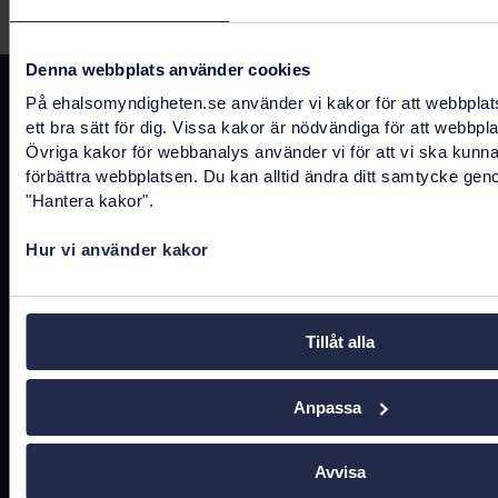
Senast uppdaterad:
11 maj 2022
Denna webbplats använder cookies
Kontakta oss
På ehalsomyndigheten.se använder vi kakor för att webbplat
ett bra sätt för dig. Vissa kakor är nödvändiga för att webbpl
registrator@ehalsomyndigheten.se
Övriga kakor för webbanalys använder vi för att vi ska kunn
förbättra webbplatsen. Du kan alltid ändra ditt samtycke gen
Tel.
0771-766 200
(kundtjänst)
"Hantera kakor".
Tel.
010-458 62 00
(växel)
Hur vi använder kakor
Tel.
010-106 07 98
(presstjänst)
Fler kontaktuppgifter
Tillåt alla
Anpassa
Hitta snabbt
Avvisa