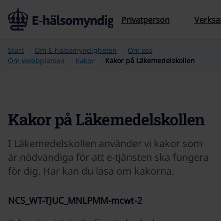
Till sidans innehåll
Privatperson
Verks
Start
Om E‑hälsomyndigheten
Om oss
Om webbplatsen
Kakor
Kakor på Läkemedelskollen
Kakor på Läkemedelskollen
I Läkemedelskollen använder vi kakor som
är nödvändiga för att e-tjänsten ska fungera
för dig. Här kan du läsa om kakorna.
NCS_WT-TJUC_MNLPMM-mcwt-2