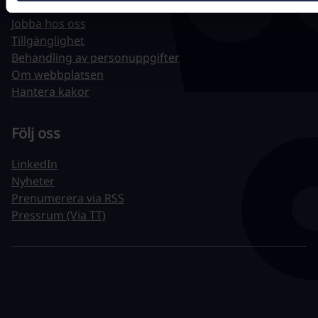
Driftstatus
Jobba hos oss
Tillgänglighet
Behandling av personuppgifter
Om webbplatsen
Hantera kakor
Följ oss
LinkedIn
Nyheter
Prenumerera via RSS
Pressrum (Via TT)