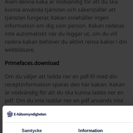
Även denna kaka är nödvändig för att du ska
kunna använda tjänsten och säkerställer att
tjänsten fungerar. Kakan innehåller ingen
information om dig som person. Kakan raderas
inte automatiskt när du loggar ut, om du vill
radera kakan behöver du aktivt rensa kakor i din
webbläsare.
Primefaces.download
Om du väljer att ladda ner en pdf-fil med din
receptinformation sparas den här kakan. Kakan
är nödvändig för att du ska kunna ladda ner en
pdf. Om du inte laddar ner en pdf används inte
kakan. Kakan raderas när du loggar ut.
Samtycke
Information