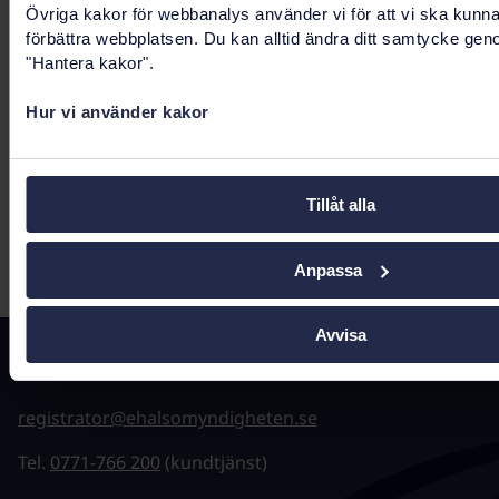
Övriga kakor för webbanalys använder vi för att vi ska kunn
nationella råden. Kopplat till råden finns
förbättra webbplatsen. Du kan alltid ändra ditt samtycke gen
arbetsgrupper och referensgrupper som bland
"Hantera kakor".
annat jobbar med frågor som rör
informationsarkitektur, organisation, lösning
Hur vi använder kakor
och teknik, med fokus på interoperabilitet inom
den nationella digitala infrastrukturen.
Tillåt alla
Senast uppdaterad:
12 februari 2026
Anpassa
Avvisa
Kontakta oss
registrator@ehalsomyndigheten.se
Tel.
0771-766 200
(kundtjänst)