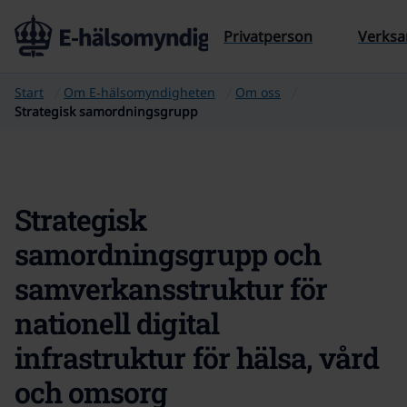
Till sidans innehåll
Privatperson
Verks
Start
Om E‑hälsomyndigheten
Om oss
Strategisk samordningsgrupp
Strategisk
samordningsgrupp och
samverkansstruktur för
nationell digital
infrastruktur för hälsa, vård
och omsorg