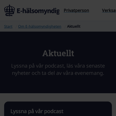
Till sidans innehåll
Privatperson
Verks
Start
Om E‑hälsomyndigheten
Aktuellt
Aktuellt
Lyssna på vår podcast, läs våra senaste
nyheter och ta del av våra evenemang.
Lyssna på vår podcast