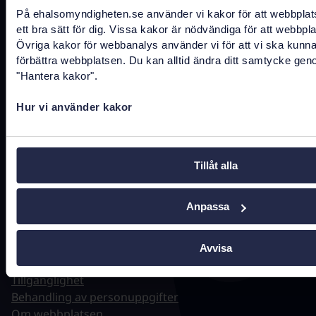
På ehalsomyndigheten.se använder vi kakor för att webbplat
registrator@ehalsomyndigheten.se
ett bra sätt för dig. Vissa kakor är nödvändiga för att webbpl
Övriga kakor för webbanalys använder vi för att vi ska kunn
Tel.
0771-766 200
(kundtjänst)
förbättra webbplatsen. Du kan alltid ändra ditt samtycke gen
"Hantera kakor".
Tel.
010-458 62 00
(växel)
Tel.
010-106 07 98
(presstjänst)
Hur vi använder kakor
Fler kontaktuppgifter
Tillåt alla
Anpassa
Hitta snabbt
Driftstatus
Avvisa
Jobba hos oss
Tillgänglighet
Behandling av personuppgifter
Om webbplatsen