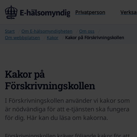
Till sidans innehåll
Privatperson
Verks
Start
Om E‑hälsomyndigheten
Om oss
Om webbplatsen
Kakor
Kakor på Förskrivningskollen
Kakor på
Förskrivningskollen
I Förskrivningskollen använder vi kakor som
är nödvändiga för att e-tjänsten ska fungera
för dig. Här kan du läsa om kakorna.
Förskrivningskollen kräver följande kakor för att