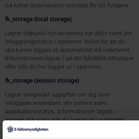
(så kallat local/session storage) för att fungera:
fk_storage (local storage)
Lagrar tidpunkt när du senast var aktiv samt din
inloggningsstatus i systemet. Krävs för att du
ska kunna loggas ut automatiskt vid inaktivitet.
Informationen lagras i på din hårddisk tillsvidare
eller tills du har loggat ut i systemet.
fk_storage (session storage)
Lagrar temporärt uppgifter om dig som
inloggade användare, din patient samt
applikationsstatus. Informationen lagras i
minnet och töms när du loggar ut i systemet
eller avslutar din webbläsare.