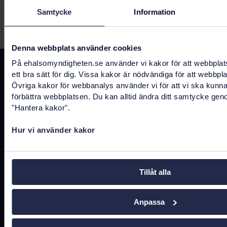
Samtycke
Information
Senast uppdaterad:
11 maj 2022
Denna webbplats använder cookies
På ehalsomyndigheten.se använder vi kakor för att webbplat
Kontakta oss
ett bra sätt för dig. Vissa kakor är nödvändiga för att webbpl
Övriga kakor för webbanalys använder vi för att vi ska kunn
registrator@ehalsomyndigheten.se
förbättra webbplatsen. Du kan alltid ändra ditt samtycke gen
"Hantera kakor".
Tel.
0771-766 200
(kundtjänst)
Hur vi använder kakor
Tel.
010-458 62 00
(växel)
Tel.
010-106 07 98
(presstjänst)
Tillåt alla
Fler kontaktuppgifter
Anpassa