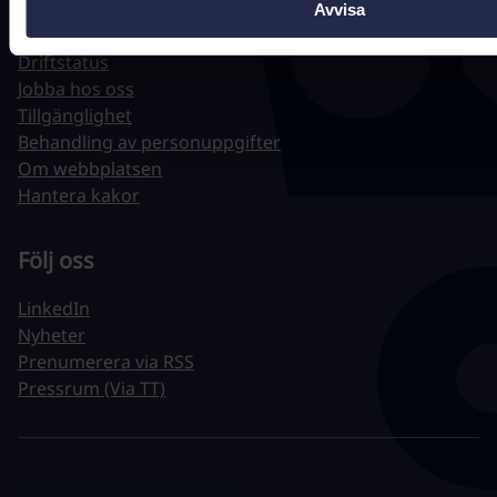
Hitta snabbt
Avvisa
Driftstatus
Jobba hos oss
Tillgänglighet
Behandling av personuppgifter
Om webbplatsen
Hantera kakor
Följ oss
LinkedIn
Nyheter
Prenumerera via RSS
Pressrum (Via TT)