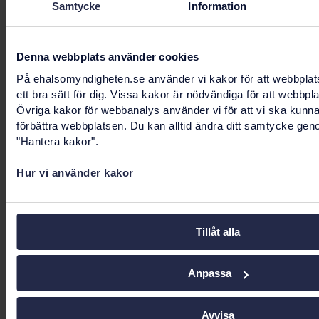
patienten har förskrivits särskilda läkemedel
Samtycke
Information
under de senaste två åren. Med särskilda
läkemedel avses narkotika, anabola steroider,
Denna webbplats använder cookies
erytropoietin, darbaepoetin, androgener,
På ehalsomyndigheten.se använder vi kakor för att webbplat
somatropin och tillväxthormon (GH).
ett bra sätt för dig. Vissa kakor är nödvändiga för att webbpl
Övriga kakor för webbanalys använder vi för att vi ska kunn
Om patienten inte kan ge samtycke
förbättra webbplatsen. Du kan alltid ändra ditt samtycke gen
"Hantera kakor".
Om du bedömer att patienten inte förstår vad
det innebär att ge samtycke, kan du välja
Begär
Hur vi använder kakor
tillgång
om du behöver se patientens
förskrivnings- och uttagsinformation.
Tillåt alla
Om patienten befinner sig i en nödsituation kan
du begära nödåtkomst till uppgifterna. I
Anpassa
dagsläget får du enbart se patientens
uthämtade läkemedel om du behöver begära
nödåtkomst. Med nödåtkomst ser du även
Avvisa