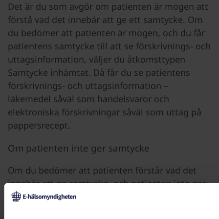
Det är du som avgör om patienten är mogen att
förstå vad det innebär att ge ett samtycke. Om
du bedömer att patienten är mogen, och du får
patientens samtycke till att se förskrivnings- och
uttagsinformation, väljer du åtkomsttypen
Samtycke inhämtat. Då får du se patientens
förskrivnings- och uttagsinformation –
läkemedel såväl som handelsvaror och
elektroniska förskrivningar såväl som uttag på
pappersrecept.
Om patienten inte ger samtycke
Om du bedömer att patienten förstår vad det
innebär att ge samtycke, och patienten inte ger
sitt samtycke, kan du välja
Samtycke saknas
.
Som förskrivare av läkemedel får du då veta om