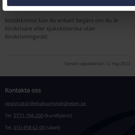
spärrade uppgifter.
Nödåtkomst kan du enbart begära om du är
förskrivare eller sjuksköterska utan
förskrivningsrätt.
Senast uppdaterad:
12 maj 2022
Kontakta oss
registrator@ehalsomyndigheten.se
Tel.
0771-766 200
(kundtjänst)
Tel.
010-458 62 00
(växel)