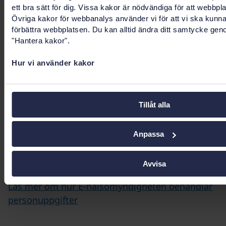
ett bra sätt för dig. Vissa kakor är nödvändiga för att webbpl
kontakta dig. Vi ställer också frågan om vilken
Övriga kakor för webbanalys använder vi för att vi ska kunn
yrkeskategori du tillhör och hur ofta du
förbättra webbplatsen. Du kan alltid ändra ditt samtycke gen
använder tjänsten.
"Hantera kakor".
Det är frivilligt att delta i undersökningen och
Hur vi använder kakor
resultatet går inte att härleda till dig som
enskild individ. Det innebär att ingen enskild
individ som har ingått i undersökningen kan
Tillåt alla
identifieras.
Anpassa
Behandlingen av personuppgifterna är
nödvändigt för utförandet av en uppgift av
allmänt intresse.
Avvisa
Läs mer om hur E-hälsomyndigheten behandlar
personuppgifter