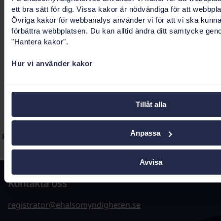
Remissvar
ett bra sätt för dig. Vissa kakor är nödvändiga för att webbpl
2015-06306-2 Remissyttrande Patientrörlighet
Övriga kakor för webbanalys använder vi för att vi ska kunn
inom EES Kompletterande förslag för
förbättra webbplatsen. Du kan alltid ändra ditt samtycke gen
"Hantera kakor".
tandvården 20160107.pdf (pdf, 49,62 KB)
Hur vi använder kakor
Sidnavigering
Föregående
1
…
39
40
41
Nästa
Tillåt alla
Sidnavigering
Anpassa
Föregående
1
2
3
…
38
39
40
41
Nästa
Avvisa
Kontakta oss
registrator@ehalsomyndigheten.se