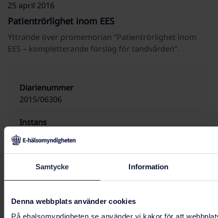
25 april 2016
Patientrörlighet inom EES
Yttrande över promemorian ”Patientrörlighet inom
EES – kompletterande förslag för tandvården”.
Diarienummer
2015/06306
Instans
Socialdepartementet
Handläggare
Samtycke
Information
Lisa Hagberg
Besvarad
Denna webbplats använder cookies
7 januari 2016
På ehalsomyndigheten.se använder vi kakor för att webbplat