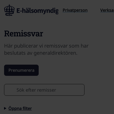
Till sidans innehåll
Privatperson
Verks
Remissvar
Här publicerar vi remissvar som har
beslutats av generaldirektören.
Prenumerera
Sök efter
Öppna filter