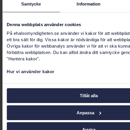
Finansdepartementet
Samtycke
Information
Handläggare
Omid Mavadati
Denna webbplats använder cookies
På ehalsomyndigheten.se använder vi kakor för att webbplat
Besvarad
ett bra sätt för dig. Vissa kakor är nödvändiga för att webbpl
11 maj 2026
Övriga kakor för webbanalys använder vi för att vi ska kunn
förbättra webbplatsen. Du kan alltid ändra ditt samtycke gen
Remissvar
"Hantera kakor".
2026_01247-3 Remissvar gällande betänkandet
Ökad och rättvis tillgång till data - SOU 2025-118
Hur vi använder kakor
832618_1_1.PDF (pdf, 60.21 KB)
Tillåt alla
Sidnavigering
Föregående
1
2
3
…
41
Nästa
Anpassa
Sidnavigering
Avvisa