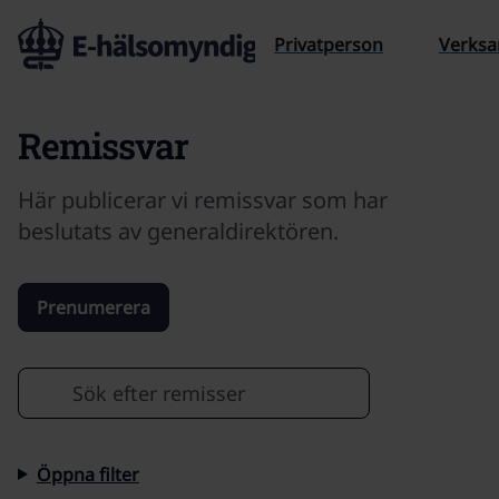
Till sidans innehåll
Privatperson
Verks
Remissvar
Här publicerar vi remissvar som har
beslutats av generaldirektören.
Prenumerera
Sök efter
Öppna filter