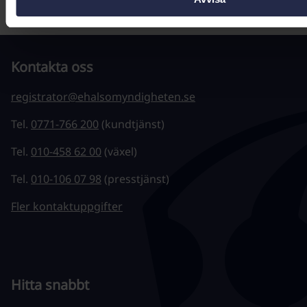
Föregående
1
2
3
…
39
40
41
Nästa
Kontakta oss
registrator@ehalsomyndigheten.se
Tel.
0771-766 200
(kundtjänst)
Tel.
010-458 62 00
(växel)
Tel.
010-106 07 98
(presstjänst)
Fler kontaktuppgifter
Hitta snabbt