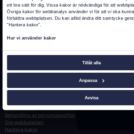
ett bra sätt för dig. Vissa kakor är nödvändiga för att webbpl
Tel.
0771-766 200
(kundtjänst)
Övriga kakor för webbanalys använder vi för att vi ska kunn
förbättra webbplatsen. Du kan alltid ändra ditt samtycke gen
Tel.
010-458 62 00
(växel)
"Hantera kakor".
Tel.
010-106 07 98
(presstjänst)
Hur vi använder kakor
Fler kontaktuppgifter
Tillåt alla
Hitta snabbt
Anpassa
Driftstatus
Avvisa
Jobba hos oss
Tillgänglighet
Behandling av personuppgifter
Om webbplatsen
Hantera kakor