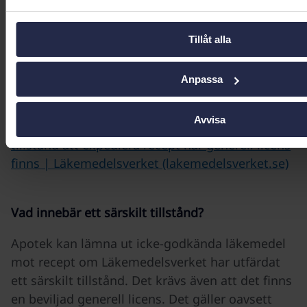
och i andra hand er egen it-support.
Tillåt alla
Var hittar jag vilka licensläkemedel som har fått
särskilda tillstånd utfärdade?
Anpassa
De licensläkemedel som har fått särskilda
Avvisa
tillstånd utfärdade, hittar du här:
Särskilt
tillstånd att expediera recept när generell licens
finns | Läkemedelsverket (lakemedelsverket.se)
Vad innebär ett särskilt tillstånd?
Apotek kan lämna ut icke-godkända läkemedel
mot recept om Läkemedelsverket har utfärdat
ett särskilt tillstånd. Det krävs även att det finns
en beviljad generell licens. Det gäller oavsett