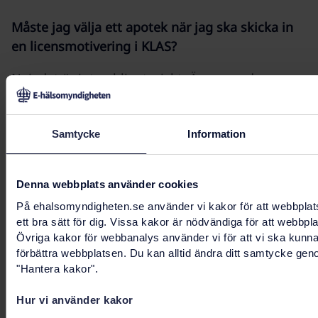
Måste jag välja ett apotek när jag ska skicka in
en licensmotivering i KLAS?
Nej, det är inte obligatoriskt. Även om du som
förskrivare valt ett apotek är det inte ett krav att
det apoteket behandlar ärendet, då patienten
har rätt att välja valfritt apotek. Det viktigaste är
Samtycke
Information
att ett apotek kontaktas för vidare handläggning
av licensärendet.
Denna webbplats använder cookies
Läs användarhandlingen
KLAS
för mer
På ehalsomyndigheten.se använder vi kakor för att webbplat
ett bra sätt för dig. Vissa kakor är nödvändiga för att webbpl
information om KLAS till dig som förskrivare.
Övriga kakor för webbanalys använder vi för att vi ska kunn
förbättra webbplatsen. Du kan alltid ändra ditt samtycke gen
Jag kan inte logga in i KLAS med mitt SITHS-kort.
"Hantera kakor".
Vart ska jag vända mig?
Hur vi använder kakor
Kontakta din lokala SITHS-korts administratör