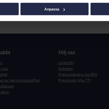
ioden och du betalar då ingenting för dina läkemed
Anpassa
nabbt
Följ oss
us
LinkedIn
s oss
Nyheter
ighet
Prenumerera via RSS
ng av personuppgifter
Pressrum (Via TT)
platsen
kakor