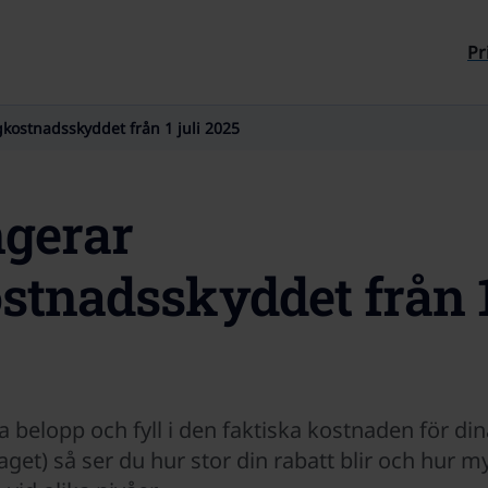
Till sidans innehåll
Pr
kostnadsskyddet från 1 juli 2025
ngerar
tnadsskyddet från 1
a belopp och fyll i den faktiska kostnaden för di
glaget) så ser du hur stor din rabatt blir och hur 