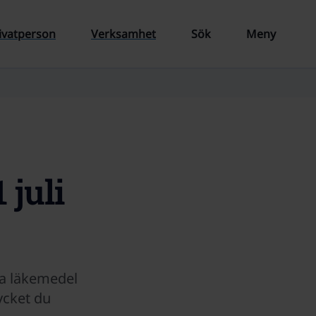
ivatperson
Verksamhet
Sök
Meny
 juli
na läkemedel
mycket du