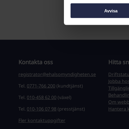
tolvmånadersper
Avvisa
Kontakta oss
Hitta s
registrator@ehalsomyndigheten.se
Driftstat
Jobba ho
Tel.
0771-766 200
(kundtjänst)
Tillgängl
Behandli
Tel.
010-458 62 00
(växel)
Om webb
Tel.
010-106 07 98
(presstjänst)
Hantera 
Fler kontaktuppgifter