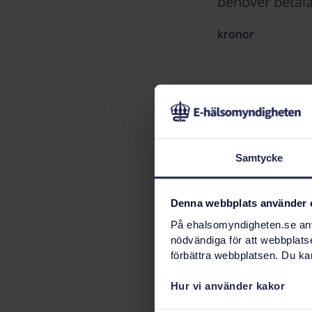
behöver betala 
kronor
Samtycke
Denna webbplats använder 
På ehalsomyndigheten.se anvä
nödvändiga för att webbplats
Dina kostnader 
förbättra webbplatsen. Du kan
tolvmånadersper
når du första s
Hur vi använder kakor
kronor erhåller 