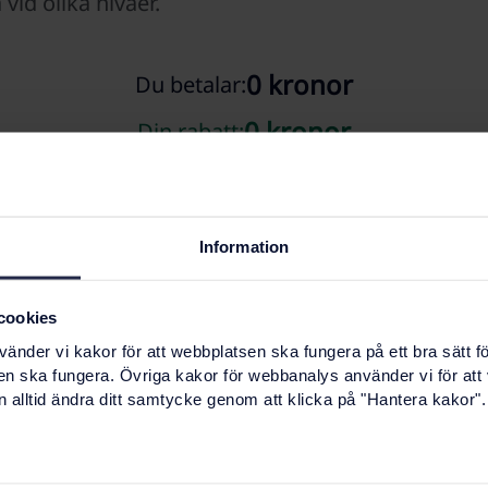
vid olika nivåer.
0
kronor
Du betalar:
0
kronor
Din rabatt:
Dra i reglaget...
Information
cookies
nder vi kakor för att webbplatsen ska fungera på ett bra sätt fö
en ska fungera. Övriga kakor för webbanalys använder vi för att
för receptbelagda läkemedel minskar stegvis under 
 alltid ändra ditt samtycke genom att klicka på "Hantera kakor".
iod. Du betalar själv hela kostnaden upp till 2 000 k
teget i högkostnadstrappan. När du betalat maxbelop
du ett så kallat frikort. Frikortet gäller under restera