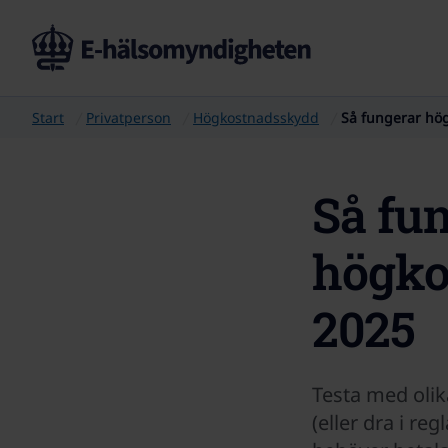
Start
Privatperson
Högkostnadsskydd
Så fungerar hög
Så fu
högkos
2025
Testa med olik
(eller dra i re