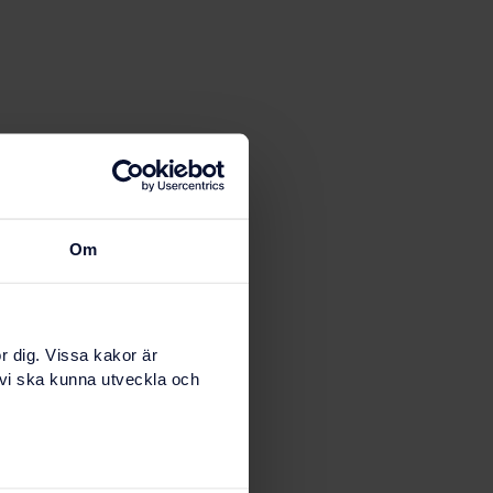
Om
r dig. Vissa kakor är
 vi ska kunna utveckla och
en
ronor därefter
pet 3 800
nde delen av