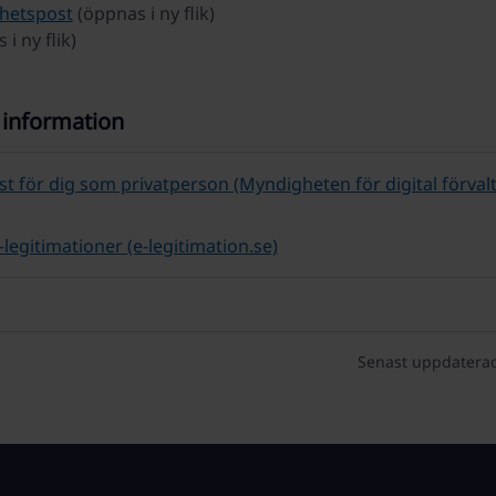
hetspost
(öppnas i ny flik)
i ny flik)
 information
ost för dig som privatperson (Myndigheten för digital förval
legitimationer (e-legitimation.se)
Senast uppdatera