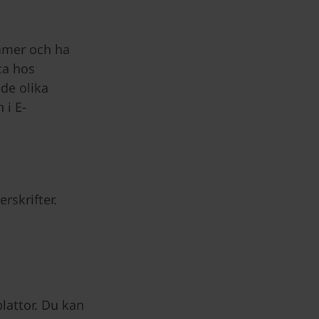
ummer och ha
ta hos
de olika
 i E-
rskrifter.
lattor. Du kan