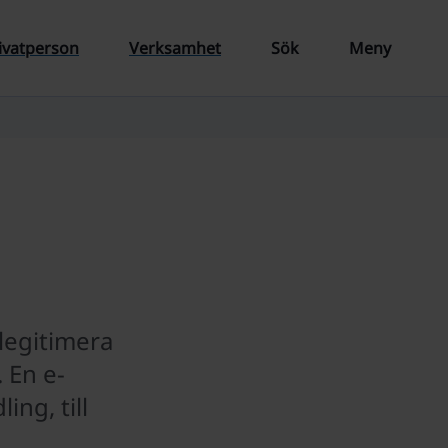
ivatperson
Verksamhet
Sök
Meny
 legitimera
 En e-
ng, till