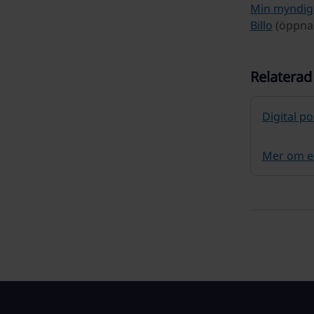
Min myndig
Billo
(öppnas 
Relaterad
Digital p
Mer om e-