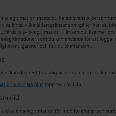
 en e-legitimation måste du ha ett svenskt personn
 viss ålder. Vilka åldersgränser som gäller kan du hit
 utfärdare av e-legitimation. Här kan du läsa mer om 
 e-legitimationer som du kan använda för att logga in
ghetens tjänster och hur du skaffar dem.
us
plus kan du identifiera dig och göra elektroniska unde
ation om Freja plus
(öppnas i ny flik)
Bank-id
k-id är en e-legitimation för mobiltelefoner och surfp