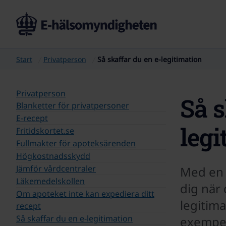
Start
Privatperson
Så skaffar du en e-legitimation
Privatperson
Så s
Blanketter för privatpersoner
E-recept
legi
Fritidskortet.se
Fullmakter för apoteksärenden
Högkostnadsskydd
Jämför vårdcentraler
Med en e
Läkemedelskollen
dig när 
Om apoteket inte kan expediera ditt
legitima
recept
Så skaffar du en e-legitimation
exempel 