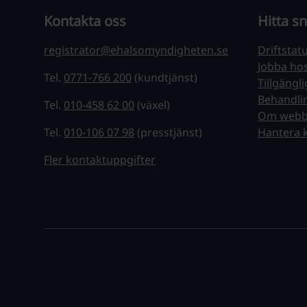
Kontakta oss
Hitta s
registrator@ehalsomyndigheten.se
Driftstat
Jobba ho
Tel.
0771-766 200
(kundtjänst)
Tillgängl
Behandli
Tel.
010-458 62 00
(växel)
Om webb
Tel.
010-106 07 98
(presstjänst)
Hantera 
Fler kontaktuppgifter