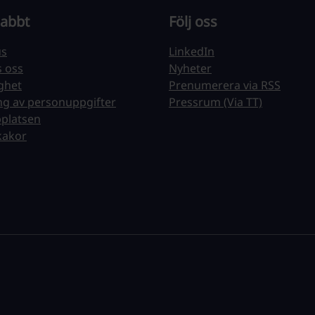
nabbt
Följ oss
us
LinkedIn
s oss
Nyheter
ighet
Prenumerera via RSS
ng av personuppgifter
Pressrum (Via TT)
platsen
kakor