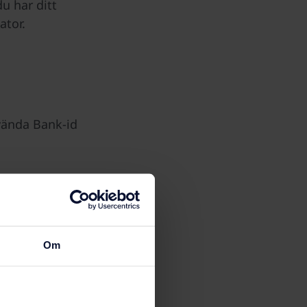
u har ditt
ator.
nvända Bank-id
Om
nat EU-land i
ernativet