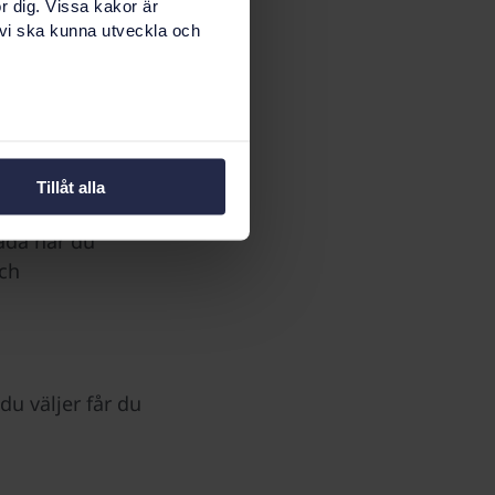
ngliga, fler
r dig. Vissa kakor är
 vi ska kunna utveckla och
dighetens
nummer och en
Tillåt alla
ch andra
låda har du
och
du väljer får du