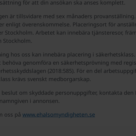
tsättning för att din ansökan ska anses komplett.
gen är tillsvidare med sex månaders provanställning. 
ler enligt överenskommelse. Placeringsort för anställ
er Stockholm. Arbetet kan innebära tjänsteresor, frä
h Stockholm.
ning hos oss kan innebära placering i säkerhetsklass.
 behöva genomföra en säkerhetsprövning med regist
erhetsskyddslagen (2018:585). För en del arbetsuppgif
lass krävs svenskt medborgarskap.
beslut om skyddade personuppgifter, kontakta den H
 namngiven i annonsen.
m oss på
www.ehalsomyndigheten.se