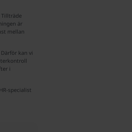
Tillträde
ningen är
mst mellan
 Därför kan vi
erkontroll
ter i
R-specialist