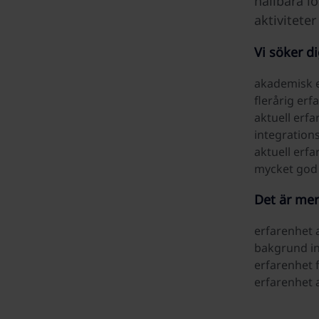
hållbara l
aktiviteter
Vi söker d
akademisk e
flerårig erf
aktuell erfa
integration
aktuell erf
mycket god
Det är mer
erfarenhet a
bakgrund in
erfarenhet 
erfarenhet 