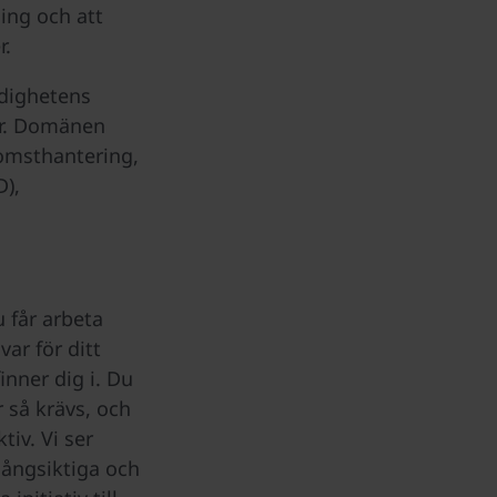
ning och att
r.
ndighetens
er. Domänen
omsthantering,
D),
 får arbeta
ar för ditt
inner dig i. Du
r så krävs, och
tiv. Vi ser
långsiktiga och