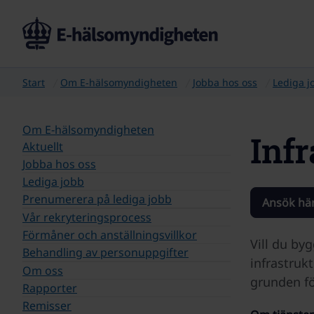
Start
Om E‑hälsomyndigheten
Jobba hos oss
Lediga j
Om E‑hälsomyndigheten
Infr
Aktuellt
Jobba hos oss
Lediga jobb
Prenumerera på lediga jobb
Ansök hä
Vår rekryteringsprocess
Förmåner och anställningsvillkor
Vill du by
Behandling av personuppgifter
infrastrukt
Om oss
grunden fö
Rapporter
Remisser