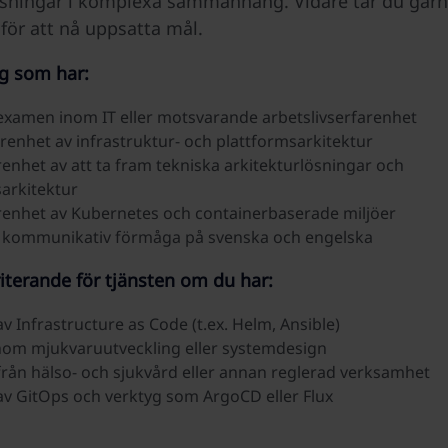
ösningar i komplexa sammanhang. Vidare tar du gärna i
 för att nå uppsatta mål.
ig som har:
xamen inom IT eller motsvarande arbetslivserfarenhet
arenhet av infrastruktur- och plattformsarkitektur
renhet av att ta fram tekniska arkitekturlösningar och
sarkitektur
arenhet av Kubernetes och containerbaserade miljöer
 kommunikativ förmåga på svenska och engelska
iterande för tjänsten om du har:
v Infrastructure as Code (t.ex. Helm, Ansible)
om mjukvaruutveckling eller systemdesign
från hälso- och sjukvård eller annan reglerad verksamhet
av GitOps och verktyg som ArgoCD eller Flux