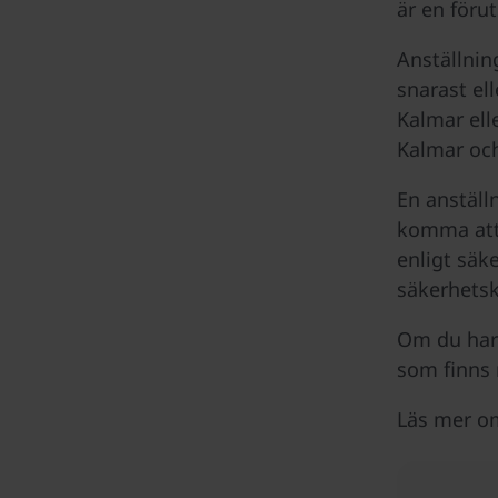
är en föru
Anställnin
snarast el
Kalmar ell
Kalmar oc
En anställ
komma att
enligt säk
säkerhetsk
Om du har 
som finns
Läs mer o