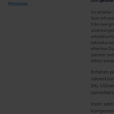
Om tjänste
Remissvar
Du arbetar 
Som infrastr
från övergri
utvecklings
arkitekturl
tekniska val
efterlevs Du
tjänster som
tillhör enh
Enheten pr
nätverksor
SA). Utöve
samarbetsp
Inom sekti
komponent