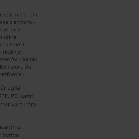
n står i centrum.
ska plattform -
etar nära
h säkra
leda team i
riktlinjer
sten för digitala
et i stort. Du
lattformar.
år agila
 RTE, PO samt
mer vara nära
mensamma
 övriga