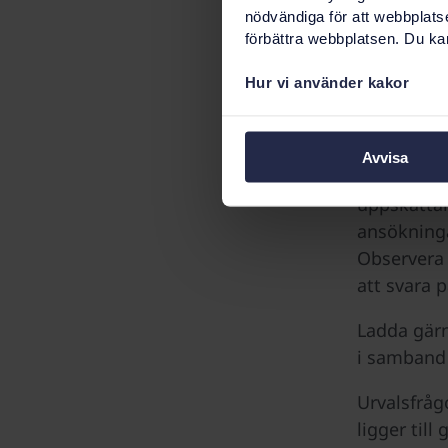
nödvändiga för att webbplats
förbättra webbplatsen. Du kan
Frågor ang
HR-special
Hur vi använder kakor
Välkommen 
senast de
Avvisa
möjlighet 
uppskattar
ansökninga
Observera
att svara p
Ladda gärn
i samband
Urvalsfråg
ligger till