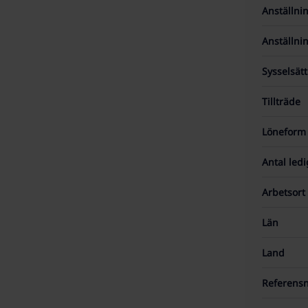
Anställni
Anställni
Sysselsät
Tillträde
Löneform
Antal led
Arbetsort
Län
Land
Referen