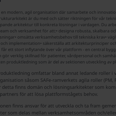
n
i en modern, agil organisation där samarbete och innovatio
ukturarkitekt är du med och sätter riktningen för vår tekni
pande arkitektur till konkreta lösningar i vardagen. Du arb
team och verksamhet för att:• designa robusta, skalbara oc
ösningar• omsätta verksamhetsbehov till tekniska krav• väg
 och implementation• säkerställa att arkitekturprinciper och 
 får ett stort inflytande över vår plattform - en central bygg
 gör verklig skillnad för patienter, vårdpersonal och samhäll
eten produktledning som är del av sektionen utveckling av p
oduktledning omfattar bland annat ledande roller i v
ganisation såsom SAFe-ramverkets agila roller (PM,
r detta finns domän och lösningsarkitekter som kom
artners för att lösa plattformstågets behov.
onen finns ansvar för att utveckla och ta fram ge
er som delas mellan verksamhetsområden och/eller