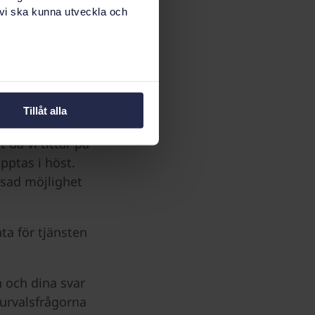
 vi ska kunna utveckla och
gsverktyg
 du ha
Tillåt alla
9. Vi
då vi tittar på
ptas i höst.
sad möjlighet
a för tjänsten
n och dina svar
 urvalsfrågorna