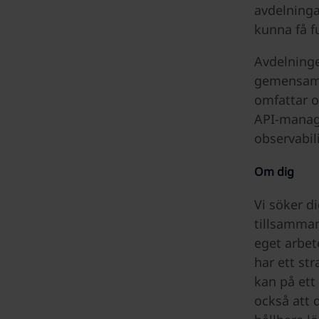
avdelninga
kunna få f
Avdelninge
gemensamm
omfattar o
API-manage
observabili
Om dig
Vi söker d
tillsammans
eget arbet
har ett st
kan på ett 
också att 