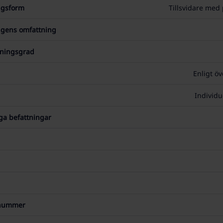
ngsform
Tillsvidare med
ngens omfattning
tningsgrad
Enligt ö
Individu
iga befattningar
snummer