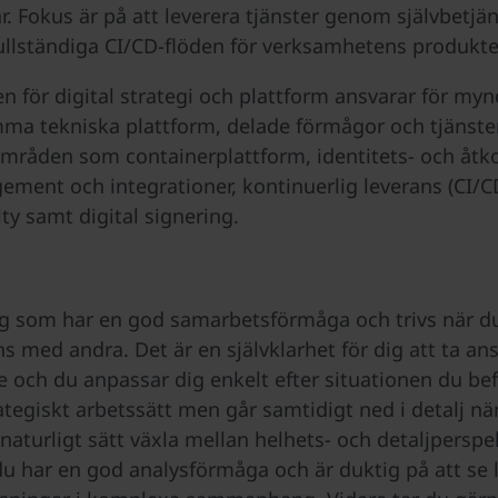
r. Fokus är på att leverera tjänster genom självbetjä
ullständiga CI/CD-flöden för verksamhetens produkte
n för digital strategi och plattform ansvarar för my
a tekniska plattform, delade förmågor och tjänst
mråden som containerplattform, identitets- och åtk
ment och integrationer, kontinuerlig leverans (CI/C
ty samt digital signering.
ig som har en god samarbetsförmåga och trivs när du
 med andra. Det är en självklarhet för dig att ta ansv
e och du anpassar dig enkelt efter situationen du bef
rategiskt arbetssätt men går samtidigt ned i detalj nä
naturligt sätt växla mellan helhets- och detaljperspek
du har en god analysförmåga och är duktig på att se 