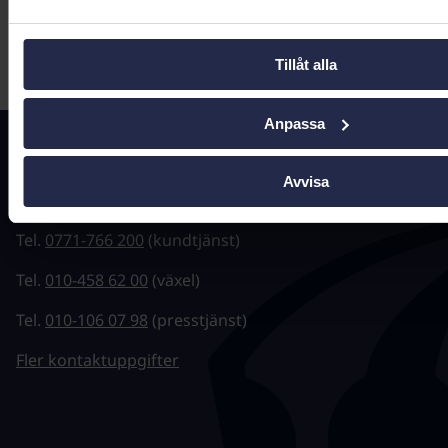
Tillåt alla
Senast uppdaterad:
11 maj 2026
Anpassa
Kontakta oss
Avvisa
registrator@ehalsomyndigheten.se
Tel.
0771-766 200
(kundtjänst)
Tel.
010-458 62 00
(växel)
Tel.
010-106 07 98
(presstjänst)
Fler kontaktuppgifter