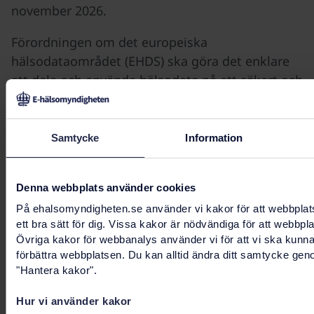
november 2026.
Förordningen om det europeiska
hälsodataområdet (EHDS) ska göra det enklare
att dela och använda hälsodata på ett säkert och
gemensamt sätt inom EU. Målet är bättre vård,
större delaktighet för patienter och bättre
möjligheter för forskning och innovation.
Samtycke
Information
Relaterad information
Denna webbplats använder cookies
På ehalsomyndigheten.se använder vi kakor för att webbplat
Det europeiska hälsodataområdet (EHDS)
ett bra sätt för dig. Vissa kakor är nödvändiga för att webbpl
Övriga kakor för webbanalys använder vi för att vi ska kunn
Frukostseminarium 9 juni: Nationell samling kring
förbättra webbplatsen. Du kan alltid ändra ditt samtycke gen
genomförandet av det europeiska
"Hantera kakor".
hälsodataområdet
Hur vi använder kakor