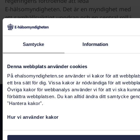
regeringens förtroende att leda
E‑hälsomyndigheten. Det är en myndighet med
ett samhällsviktigt uppdrag och en central roll i
den digitala utvecklingen inom sektorn hälsa,
vård och omsorg, säger Peter Yngve, tillträdande
generaldirektör på E‑hälsomyndigheten.
Samtycke
Information
Denna webbplats använder cookies
Senast uppdaterad:
18 juni 2026
På ehalsomyndigheten.se använder vi kakor för att webbplat
ett bra sätt för dig. Vissa kakor är nödvändiga för att webbpl
Övriga kakor för webbanalys använder vi för att vi ska kunn
förbättra webbplatsen. Du kan alltid ändra ditt samtycke gen
Kontakta oss
"Hantera kakor".
registrator@ehalsomyndigheten.se
Hur vi använder kakor
Tel.
0771-766 200
(kundtjänst)
Tel.
010-458 62 00
(växel)