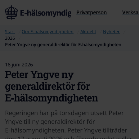
Till sidans innehåll
Privatperson
Verks
Start
Om E‑hälsomyndigheten
Aktuellt
Nyheter
2026
Peter Yngve ny generaldirektör för E‑hälsomyndigheten
18 juni 2026
Peter Yngve ny
generaldirektör för
E‑hälsomyndigheten
Regeringen har på torsdagen utsett Peter
Yngve till ny generaldirektör för
E‑hälsomyndigheten. Peter Yngve tillträder
den 17 augusti 2026 och förordnandet gäller