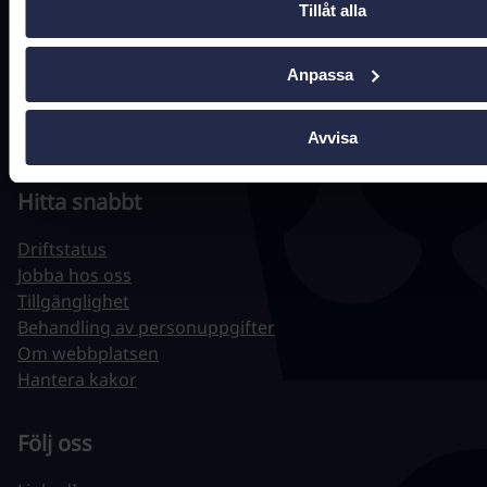
Tillåt alla
Tel.
010-106 07 98
(presstjänst)
Anpassa
Fler kontaktuppgifter
Avvisa
Hitta snabbt
Driftstatus
Jobba hos oss
Tillgänglighet
Behandling av personuppgifter
Om webbplatsen
Hantera kakor
Följ oss