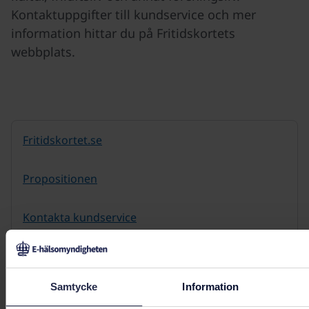
Kontaktuppgifter till kundservice och mer
information hittar du på Fritidskortets
webbplats.
Fritidskortet.se
Propositionen
Kontakta kundservice
Samtycke
Information
Senast uppdaterad:
23 april 2025