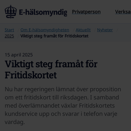
Till sidans innehåll
Privatperson
Verks
Start
Om E‑hälsomyndigheten
Aktuellt
Nyheter
2025
Viktigt steg framåt för Fritidskortet
15 april 2025
Viktigt steg framåt för
Fritidskortet
Nu har regeringen lämnat över proposition
om ett fritidskort till riksdagen. I samband
med överlämnandet växlar Fritidskortets
kundservice upp och svarar i telefon varje
vardag.