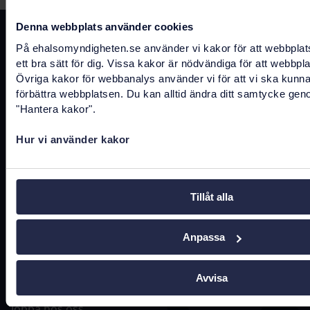
Denna webbplats använder cookies
Kontakta oss
På ehalsomyndigheten.se använder vi kakor för att webbplat
ett bra sätt för dig. Vissa kakor är nödvändiga för att webbpl
registrator@ehalsomyndigheten.se
Övriga kakor för webbanalys använder vi för att vi ska kunn
förbättra webbplatsen. Du kan alltid ändra ditt samtycke gen
Tel.
0771-766 200
(kundtjänst)
"Hantera kakor".
Tel.
010-458 62 00
(växel)
Hur vi använder kakor
Tel.
010-106 07 98
(presstjänst)
Fler kontaktuppgifter
Tillåt alla
Anpassa
Hitta snabbt
Avvisa
Driftstatus
Jobba hos oss