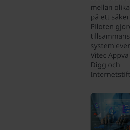
mellan olik
på ett säkert
Piloten gjo
tillsamman
systemleve
Vitec Appva
Digg och
Internetstif