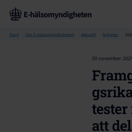
Start
Om E‑hälsomyndigheten
Aktuellt
Nyheter
202
20 november 202
Fram
gsrik
tester
att de