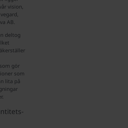
vår vision,
lvegard,
va AB.
en deltog
lket
äkerställer
 som gör
tioner som
n lita på
gningar
r.
ntitets-