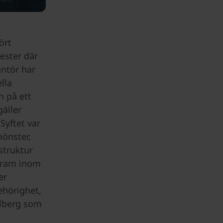
ört
ester där
ntör har
lla
n på ett
gäller
 Syftet var
mönster,
struktur
 fram inom
er
ehörighet,
olberg som