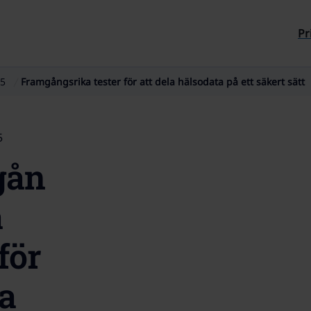
Till sidans innehåll
Pr
5
Framgångsrika tester för att dela hälsodata på ett säkert sätt
5
gån
a
 för
la