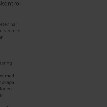
skontrol
eten har
a fram och
en
r
tering
h
tet med
t skapa
för en
er