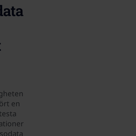
data
t
gheten
ört en
 testa
ationer
lsodata