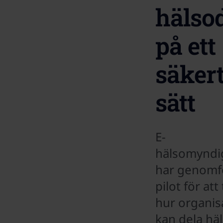
hälso
på ett
säker
sätt
E-
hälsomyndi
har genomf
pilot för att
hur organis
kan dela hä