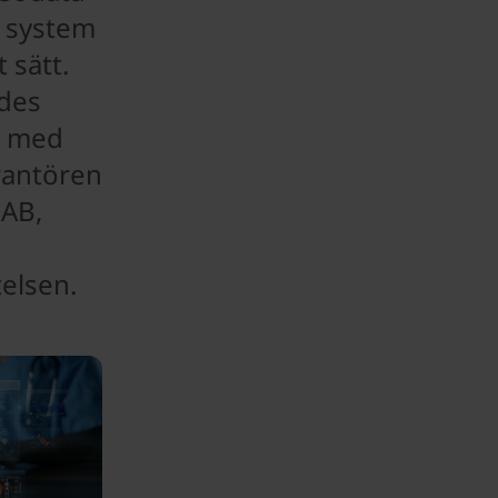
a system
 sätt.
rdes
s med
rantören
 AB,
telsen.