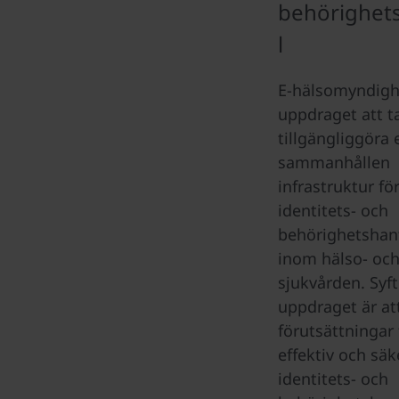
behörighet
l
E-hälsomyndigh
uppdraget att t
tillgängliggöra 
sammanhållen
infrastruktur fö
identitets- och
behörighetshan
inom hälso- oc
sjukvården. Syf
uppdraget är at
förutsättningar 
effektiv och säk
identitets- och