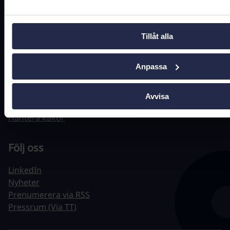
Hitta snabbt
Tillåt alla
Driftstatus
Anpassa
Jobba hos oss
Tillgänglighet
Behandling av personuppgifter
Avvisa
Om webbplatsen
Hantera kakor
Följ oss
LinkedIn
Nyheter
Prenumerera via RSS
Pressrum (Via TT)