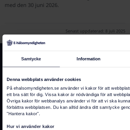
med den 30 juni 2026.
Senast uppdaterad:
8 juli 2025
Kontakta oss
Samtycke
Information
registrator@ehalsomyndigheten.se
Denna webbplats använder cookies
Tel.
0771-766 200
(kundtjänst)
På ehalsomyndigheten.se använder vi kakor för att webbplat
Tel.
010-458 62 00
(växel)
ett bra sätt för dig. Vissa kakor är nödvändiga för att webbpl
Övriga kakor för webbanalys använder vi för att vi ska kunn
Tel.
010-106 07 98
(presstjänst)
förbättra webbplatsen. Du kan alltid ändra ditt samtycke gen
"Hantera kakor".
Fler kontaktuppgifter
Hur vi använder kakor