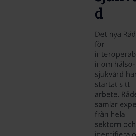
d
Det nya Råd
för
interoperabi
inom hälso-
sjukvård ha
startat sitt
arbete. Råd
samlar expe
från hela
sektorn och
identifiera 