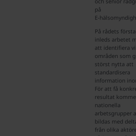
och senior rådg
på
E-hälsomyndigh
På rådets först
inleds arbetet 
att identifiera v
områden som g
störst nytta att
standardisera
information in
För att få konkr
resultat komme
nationella
arbetsgrupper a
bildas med delt
från olika aktöre