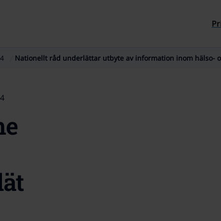
Till sidans innehåll
Pr
4
Nationellt råd underlättar utbyte av information inom hälso- 
24
ne
lät