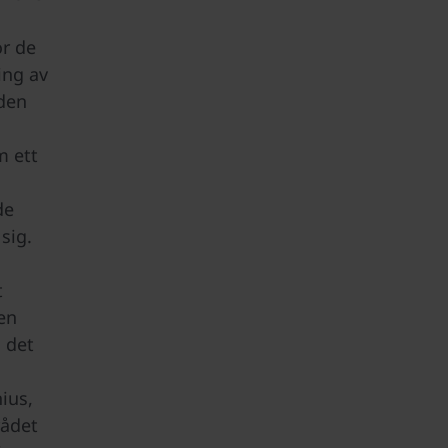
ör de
ing av
den
m ett
de
sig.
t
en
i det
ius,
rådet