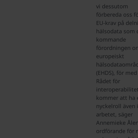
vi dessutom
förbereda oss f
EU-krav på deln
hälsodata som 
kommande
förordningen o
europeiskt
hälsodataområ
(EHDS), för med 
Rådet för
interoperabilite
kommer att ha 
nyckelroll även 
arbetet, säger
Annemieke Ålen
ordförande för 