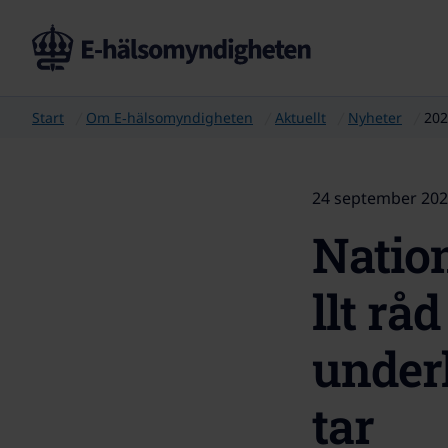
Start
Om E‑hälsomyndigheten
Aktuellt
Nyheter
202
24 september 20
Natio
llt råd
under
tar