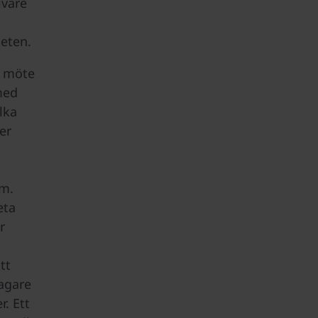
ivare
eten.
a möte
med
ilka
er
om.
eta
r
tt
agare
r. Ett