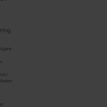
ring.
ktigare
r.
ion i
vården
tt