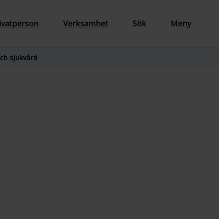
ivatperson
Verksamhet
Sök
Meny
och sjukvård