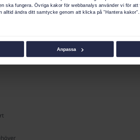
ete,
en ska fungera. Övriga kakor för webbanalys använder vi för att
 alltid ändra ditt samtycke genom att klicka på "Hantera kakor".
 på E-
en.
v
Anpassa
rt
ehöver