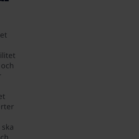
et
litet
 och
r
et
rter
 ska
och