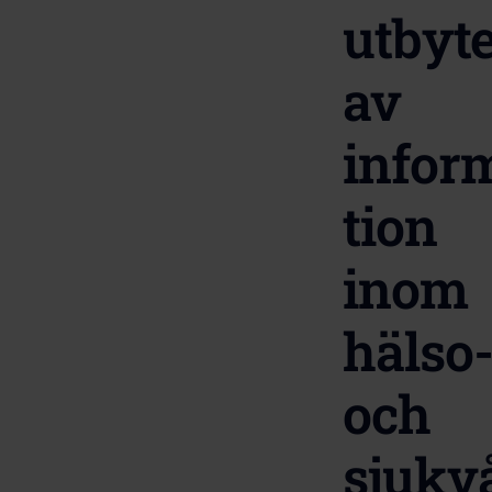
utbyt
av
infor
tion
inom
hälso
och
sjukv