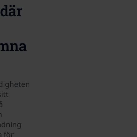
där
omna
digheten
itt
å
n
ndning
 för