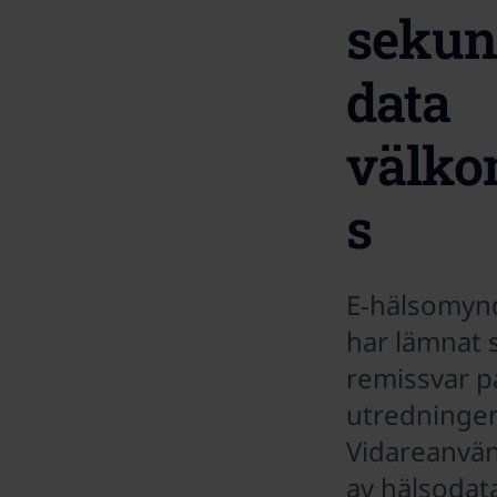
sekun
data
välk
s
E‑hälsomyn
har lämnat s
remissvar p
utredninge
Vidareanvä
av hälsodata