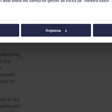
 alltid ändra ditt samtycke genom att klicka på "Hantera kakor".
mt
iftning,
f,
eten.
Anpassa
eten är
l
bedömning
n ska
n
tionell
ktur för
att vi ska
nationella