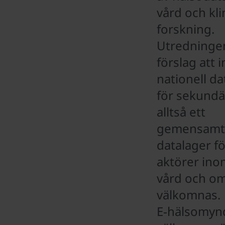
vård och kli
forskning.
Utredninge
förslag att 
nationell d
för sekundä
alltså ett
gemensamt
datalager fö
aktörer ino
vård och o
välkomnas.
E‑hälsomyn