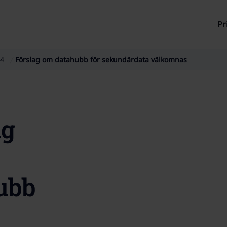
Till sidans innehåll
Pr
4
Förslag om datahubb för sekundärdata välkomnas
ag
ubb