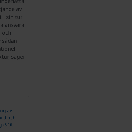
 underlätta
tjande av
 i sin tur
ka ansvara
n och
v sådan
tionell
ktur, säger
ng av
ård och
ng (SOU