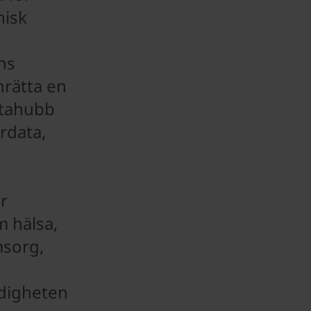
nisk
ns
inrätta en
atahubb
rdata,
r
m hälsa,
msorg,
digheten