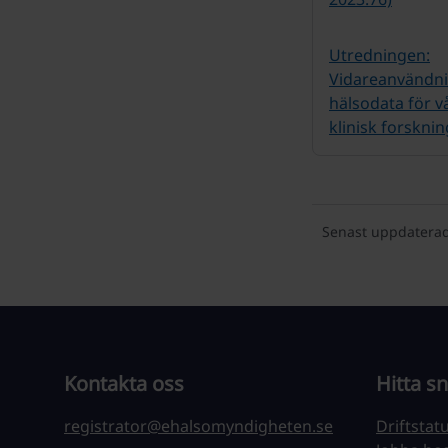
Utredningen:
Vidareanvändni
hälsodata för v
klinisk forsknin
Senast uppdaterad
Kontakta oss
Hitta s
registrator@ehalsomyndigheten.se
Driftstat