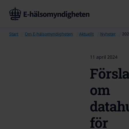
Start
Om E‑hälsomyndigheten
Aktuellt
Nyheter
202
11 april 2024
Försl
om
datah
för