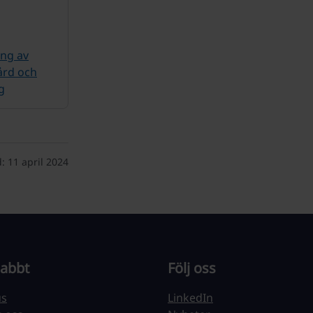
ng av
ård och
g
:
11 april 2024
nabbt
Följ oss
us
LinkedIn