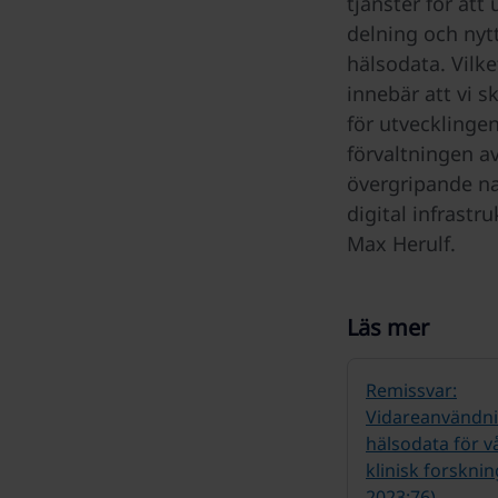
tjänster för att
delning och nyt
hälsodata. Vilket
innebär att vi s
för utvecklinge
förvaltningen a
övergripande na
digital infrastru
Max Herulf.
Läs mer
Remissvar:
Vidareanvändni
hälsodata för v
klinisk forskni
2023:76)