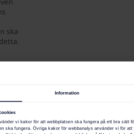
även
ns
n ska
detta.
 datahubb
 rent
idiskt är
över
Information
För att
hubb
kså ta
cookies
tatet från
nder vi kakor för att webbplatsen ska fungera på ett bra sätt fö
e
en ska fungera. Övriga kakor för webbanalys använder vi för att