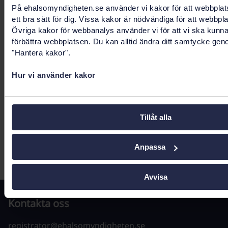
NGS-tjänsten
På ehalsomyndigheten.se använder vi kakor för att webbplat
ett bra sätt för dig. Vissa kakor är nödvändiga för att webbpl
Sju nya NIM:ar, fem för socialtjänst och två för hälso-
Övriga kakor för webbanalys använder vi för att vi ska kunn
och sjukvård finns nu tillgängliga i NGS-tjänsten
förbättra webbplatsen. Du kan alltid ändra ditt samtycke gen
tillsammans med de 14 NIM:ar som redan finns
"Hantera kakor".
tillgängliggjorda.
Hur vi använder kakor
Verksamhet
Sidnavigering
Tillåt alla
Föregående
1
2
3
4
5
6
Nästa
Anpassa
Sidnavigering
Föregående
1
2
3
4
5
6
Nästa
Avvisa
Kontakta oss
registrator@ehalsomyndigheten.se