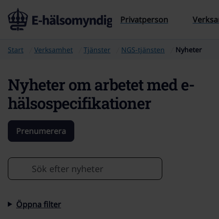
Till sidans innehåll
Privatperson
Verks
Start
Verksamhet
Tjänster
NGS-tjänsten
Nyheter
Nyheter om arbetet med e-
hälsospecifikationer
Prenumerera
Sök efter
Öppna filter