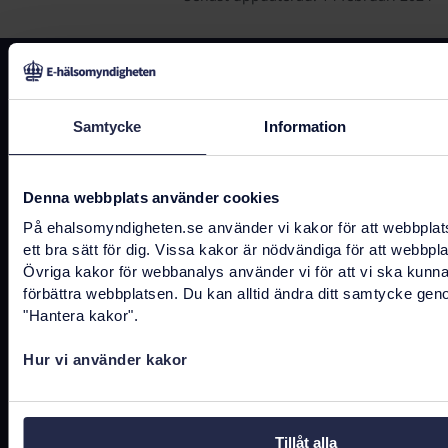
Kontakta oss
registrator@ehalsomyndigheten.se
Samtycke
Information
Tel.
0771-766 200
(kundtjänst)
Denna webbplats använder cookies
Tel.
010-458 62 00
(växel)
På ehalsomyndigheten.se använder vi kakor för att webbplat
Tel.
010-106 07 98
(presstjänst)
ett bra sätt för dig. Vissa kakor är nödvändiga för att webbpl
Övriga kakor för webbanalys använder vi för att vi ska kunn
Fler kontaktuppgifter
förbättra webbplatsen. Du kan alltid ändra ditt samtycke gen
"Hantera kakor".
Hur vi använder kakor
Hitta snabbt
Tillåt alla
Driftstatus