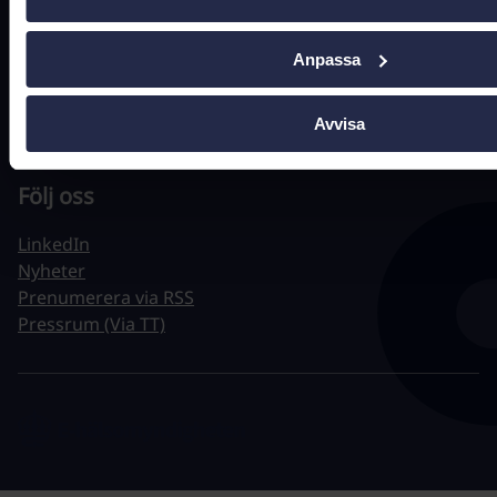
Jobba hos oss
Tillgänglighet
Anpassa
Behandling av personuppgifter
Om webbplatsen
Avvisa
Hantera kakor
Följ oss
LinkedIn
Nyheter
Prenumerera via RSS
Pressrum (Via TT)