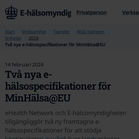
Till sidans innehåll
Privatperson
Verks
Start
Verksamhet
Tjänster
NGS-tjänsten
Nyheter
2024
Två nya e-hälsospecifikationer för MinHälsa@EU
14 februari 2024
Två nya e-
hälsospecifikationer för
MinHälsa@EU
eHealth Network och E-hälsomyndigheten
tillgängliggör två ny framtagna e-
hälsospecifikationer för att stödja
kontinuiteten av vård över landsgränser.