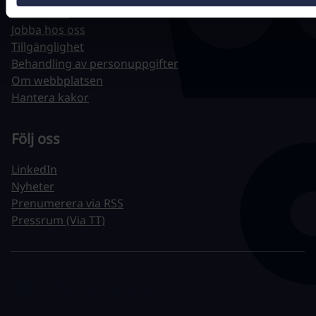
Driftstatus
Jobba hos oss
Tillgänglighet
Behandling av personuppgifter
Om webbplatsen
Hantera kakor
Följ oss
LinkedIn
Nyheter
Prenumerera via RSS
Pressrum (Via TT)