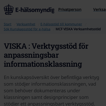
Till sidans innehåll
Privatperson
Verks
Start
Verksamhet
E-hälsostöd till kommuner
Sök Kunskapsstöd för e‑hälsa
MCF VISKA Verksamhetsstöd
VISKA : Verktygsstöd för
anpassningsbar
informationsklassning
En kunskapsöversikt över befintliga verktyg
som stödjer informationsklassningen, vad
som behöver dokumenteras under
klassningen samt designprinciper som
stödjer ett anpassningsbart verktygsstöd.