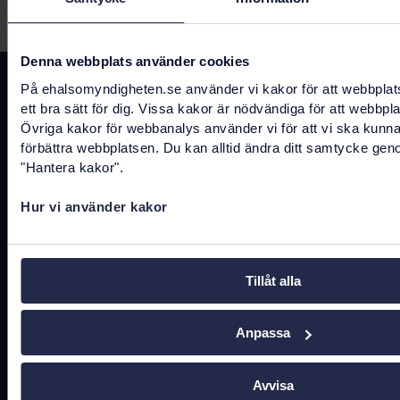
Senast uppdaterad:
20 mars 2025
Denna webbplats använder cookies
På ehalsomyndigheten.se använder vi kakor för att webbplat
Kontakta oss
ett bra sätt för dig. Vissa kakor är nödvändiga för att webbpl
Övriga kakor för webbanalys använder vi för att vi ska kunn
registrator@ehalsomyndigheten.se
förbättra webbplatsen. Du kan alltid ändra ditt samtycke gen
Tel.
0771-766 200
(kundtjänst)
"Hantera kakor".
Tel.
010-458 62 00
(växel)
Hur vi använder kakor
Tel.
010-106 07 98
(presstjänst)
Fler kontaktuppgifter
Tillåt alla
Anpassa
Hitta snabbt
Avvisa