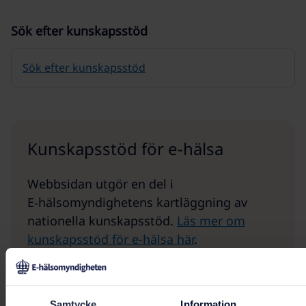
Sök efter kunskapsstöd
Sök efter kunskapsstöd
Kunskapsstöd för e-hälsa
Webbsidan utgör en del i
E‑hälsomyndighetens kartläggning av
nationella kunskapsstöd.
Läs mer om
kunskapsstöd för e-hälsa här
.
Samtycke
Information