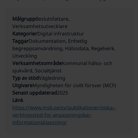
Målgrupp
Beslutsfattare,
Verksamhetsutvecklare
Kategorier
Digital infrastruktur
Taggar
Dokumentation, Enhetlig
begreppsanvändning, Hälsodata, Regelverk,
Utveckling
Verksamhetsområde
Kommunal hälso- och
sjukvård, Socialtjänst
Typ av stöd
Vägledning
Utgivare
Myndigheten för civilt försvar (MCF)
Senast uppdaterad
2025
Länk
https://www.msb.se/sv/publikationer/viska--
verktygsstod-for-anpassningsbar-
informationsklassning/