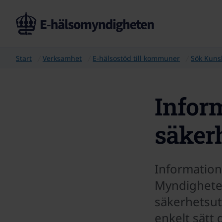
Start
Verksamhet
E-hälsostöd till kommuner
Sök Kuns
Infor
säker
Information
Myndigheten 
säkerhetsutb
enkelt sätt