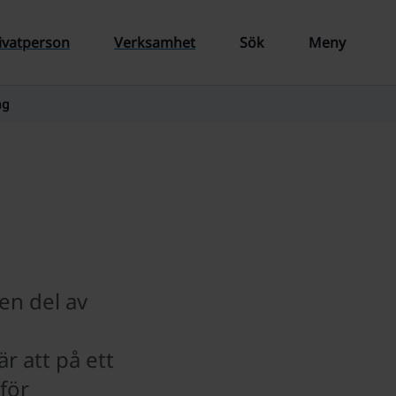
ivatperson
Verksamhet
Sök
Meny
ng
en del av
r att på ett
för