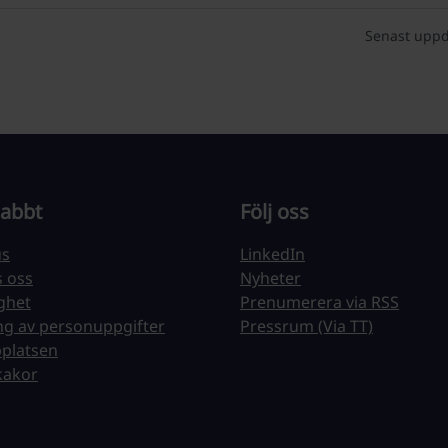
Senast uppd
nabbt
Följ oss
us
LinkedIn
s oss
Nyheter
ighet
Prenumerera via RSS
ng av personuppgifter
Pressrum (Via TT)
platsen
kakor