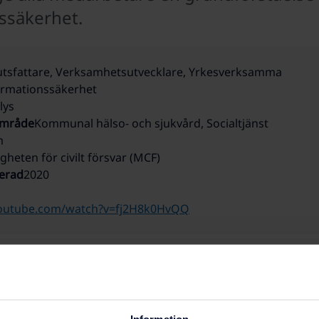
ssäkerhet.
utsfattare, Verksamhetsutvecklare, Yrkesverksamma
ormationssäkerhet
lys
område
Kommunal hälso- och sjukvård, Socialtjänst
m
heten för civilt försvar (MCF)
erad
2020
youtube.com/watch?v=fj2H8k0HvQQ
skapsstöd
kapsstöd
Information