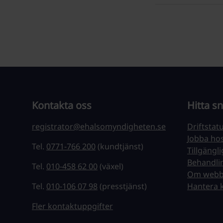
Kontakta oss
Hitta s
registrator@ehalsomyndigheten.se
Driftstat
Jobba ho
Tel.
0771-766 200
(kundtjänst)
Tillgängl
Behandli
Tel.
010-458 62 00
(växel)
Om webb
Tel.
010-106 07 98
(presstjänst)
Hantera 
Fler kontaktuppgifter