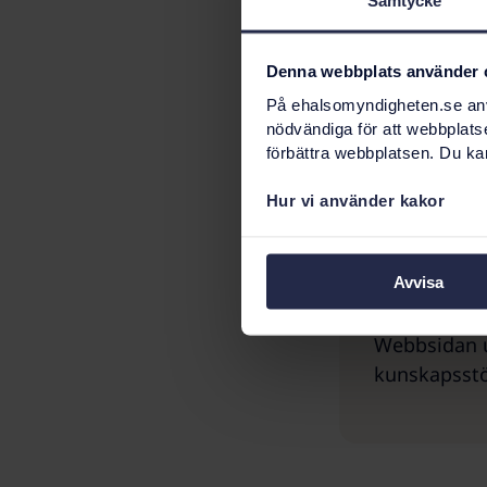
Denna webbplats använder 
Relaterad info
På ehalsomyndigheten.se anvä
nödvändiga för att webbplats
Digital informat
förbättra webbplatsen. Du kan
Hur vi använder kakor
Kunskaps
Avvisa
Webbsidan u
kunskapsst