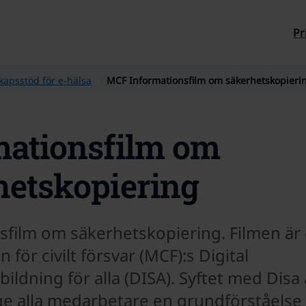
Till sidans innehåll
Pr
kapsstöd för e‑hälsa
MCF Informationsfilm om säkerhetskopieri
mationsfilm om
hetskopiering
sfilm om säkerhetskopiering. Filmen är 
för civilt försvar (MCF):s Digital
ildning för alla (DISA). Syftet med Disa ä
 ge alla medarbetare en grundförståelse 