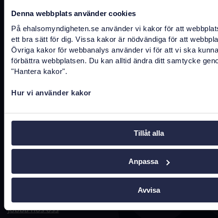
Denna webbplats använder cookies
Kontakta oss
På ehalsomyndigheten.se använder vi kakor för att webbplat
ett bra sätt för dig. Vissa kakor är nödvändiga för att webbpl
registrator@ehalsomyndigheten.se
Övriga kakor för webbanalys använder vi för att vi ska kunn
förbättra webbplatsen. Du kan alltid ändra ditt samtycke gen
Tel.
0771-766 200
(kundtjänst)
"Hantera kakor".
Tel.
010-458 62 00
(växel)
Hur vi använder kakor
Tel.
010-106 07 98
(presstjänst)
Fler kontaktuppgifter
Tillåt alla
Anpassa
Hitta snabbt
Avvisa
Driftstatus
Jobba hos oss