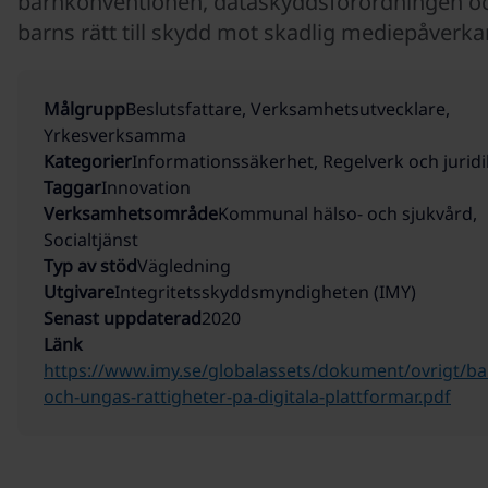
barnkonventionen, dataskyddsförordningen o
barns rätt till skydd mot skadlig mediepåverka
Målgrupp
Beslutsfattare, Verksamhetsutvecklare,
Yrkesverksamma
Kategorier
Informationssäkerhet, Regelverk och juridi
Taggar
Innovation
Verksamhetsområde
Kommunal hälso- och sjukvård,
Socialtjänst
Typ av stöd
Vägledning
Utgivare
Integritetsskyddsmyndigheten (IMY)
Senast uppdaterad
2020
Länk
https://www.imy.se/globalassets/dokument/ovrigt/ba
och-ungas-rattigheter-pa-digitala-plattformar.pdf