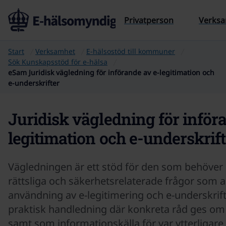
Till sidans innehåll
Privatperson
Verks
Start
Verksamhet
E-hälsostöd till kommuner
Sök Kunskapsstöd för e‑hälsa
eSam Juridisk vägledning för införande av e-legitimation och
e-underskrifter
Juridisk vägledning för inför
legitimation och e-underskrift
Vägledningen är ett stöd för den som behöver 
rättsliga och säkerhetsrelaterade frågor som a
användning av e-legitimering och e-underskrif
praktisk handledning där konkreta råd ges om
samt som informationskälla för var ytterligar