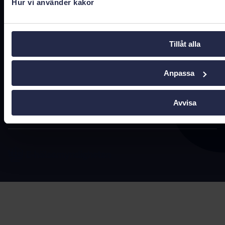
Hur vi använder kakor
Om webbplatsen
Hantera kakor
Tillåt alla
Följ oss
LinkedIn
Anpassa
Nyheter
Prenumerera via RSS
Avvisa
Pressrum (Via TT)