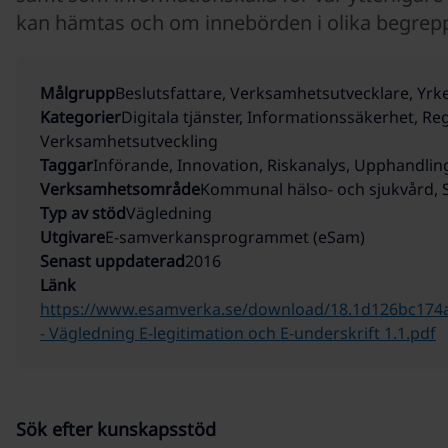
kan hämtas och om innebörden i olika begrep
Målgrupp
Beslutsfattare, Verksamhetsutvecklare, Y
Kategorier
Digitala tjänster, Informationssäkerhet, Reg
Verksamhetsutveckling
Taggar
Införande, Innovation, Riskanalys, Upphandlin
Verksamhetsområde
Kommunal hälso- och sjukvård, S
Typ av stöd
Vägledning
Utgivare
E-samverkans­programmet (eSam)
Senast uppdaterad
2016
Länk
https://www.esamverka.se/download/18.1d126bc17
- Vägledning E-legitimation och E-underskrift 1.1.pdf
Sök efter kunskapsstöd