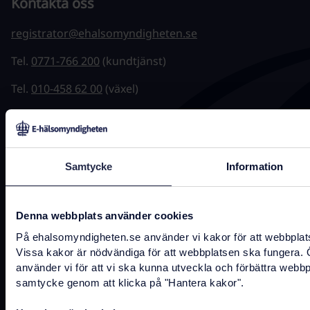
Kontakta oss
registrator@ehalsomyndigheten.se
Tel.
0771-766 200
(kundtjänst)
Tel.
010-458 62 00
(växel)
Tel.
010-106 07 98
(presstjänst)
Fler kontaktuppgifter
Samtycke
Information
Denna webbplats använder cookies
Hitta snabbt
På ehalsomyndigheten.se använder vi kakor för att webbplatse
Driftstatus
Vissa kakor är nödvändiga för att webbplatsen ska fungera.
använder vi för att vi ska kunna utveckla och förbättra webbpl
Jobba hos oss
samtycke genom att klicka på "Hantera kakor".
Tillgänglighet
Behandling av personuppgifter