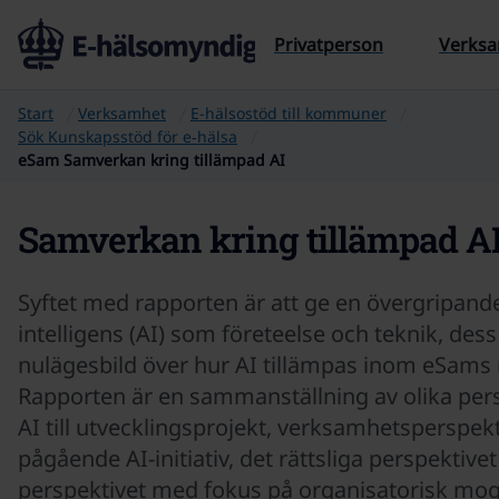
Till sidans innehåll
Privatperson
Verks
Start
Verksamhet
E-hälsostöd till kommuner
Sök Kunskapsstöd för e‑hälsa
eSam Samverkan kring tillämpad AI
Samverkan kring tillämpad A
Syftet med rapporten är att ge en övergripande f
intelligens (AI) som företeelse och teknik, des
nulägesbild över hur AI tillämpas inom eSams
Rapporten är en sammanställning av olika persp
AI till utvecklingsprojekt, verksamhetsperspe
pågående AI-initiativ, det rättsliga perspektiv
perspektivet med fokus på organisatorisk mo