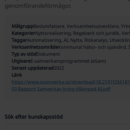
genomförandeförmågor.
Målgrupp
Beslutsfattare, Verksamhetsutvecklare, Y
Kategorier
Nyttorealisering, Regelverk och juridik, V
Taggar
Automatisering, AI, Nytta, Riskanalys, Utveckl
Verksamhetsområde
Kommunal hälso- och sjukvård, S
Typ av stöd
Dokument
Utgivare
E-samverkans­programmet (eSam)
Senast uppdaterad
2022
Länk
https://www.esamverka.se/download/18.2191f25618
03 Rapport Samverkan kring tillämpad AI.pdf
Sök efter kunskapsstöd