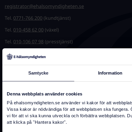
registrator@ehalsomyndigheten.se
Tel.
0771-766 200
(kundtjänst)
Tel.
010-458 62 00
(växel)
Tel.
010-106 07 98
(presstjänst)
Fler kontaktuppgifter
Samtycke
Information
Hitta snabbt
Denna webbplats använder cookies
Driftstatus
På ehalsomyndigheten.se använder vi kakor för att webbplatse
Jobba hos oss
Vissa kakor är nödvändiga för att webbplatsen ska fungera.
Tillgänglighet
vi för att vi ska kunna utveckla och förbättra webbplatsen. D
Behandling av personuppgifter
att klicka på "Hantera kakor".
Om webbplatsen