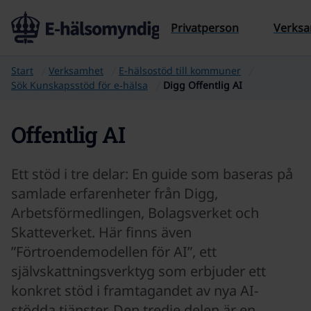
Till sidans innehåll
Privatperson
Verks
Start
Verksamhet
E-hälsostöd till kommuner
Sök Kunskapsstöd för e‑hälsa
Digg Offentlig AI
Offentlig AI
Ett stöd i tre delar: En guide som baseras på
samlade erfarenheter från Digg,
Arbetsförmedlingen, Bolagsverket och
Skatteverket. Här finns även
”Förtroendemodellen för AI”, ett
självskattningsverktyg som erbjuder ett
konkret stöd i framtagandet av nya AI-
stödda tjänster. Den tredje delen är en