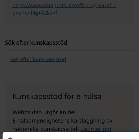
https://www.dataportal.se/offentlig-ai#ref=?
q=offentlig+AI&p=1
Sök efter kunskapsstöd
Sök efter kunskapsstöd
Kunskapsstöd för e-hälsa
Webbsidan utgör en del i
E‑hälsomyndighetens kartläggning av
nationella kunskapsstöd.
Läs mer om
kunskapsstöd för e-hälsa här
.