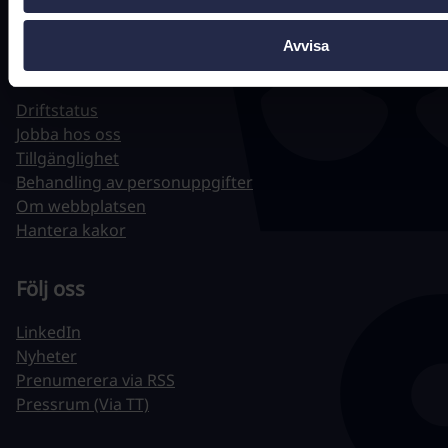
Avvisa
Hitta snabbt
Driftstatus
Jobba hos oss
Tillgänglighet
Behandling av personuppgifter
Om webbplatsen
Hantera kakor
Följ oss
LinkedIn
Nyheter
Prenumerera via RSS
Pressrum (Via TT)