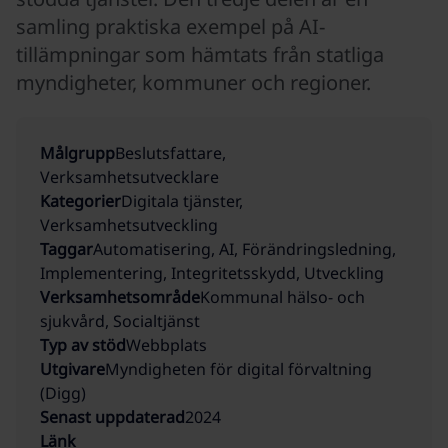
samling praktiska exempel på AI-
tillämpningar som hämtats från statliga
myndigheter, kommuner och regioner.
Målgrupp
Beslutsfattare,
Verksamhetsutvecklare
Kategorier
Digitala tjänster,
Verksamhetsutveckling
Taggar
Automatisering, AI, Förändringsledning,
Implementering, Integritetsskydd, Utveckling
Verksamhetsområde
Kommunal hälso- och
sjukvård, Socialtjänst
Typ av stöd
Webbplats
Utgivare
Myndigheten för digital förvaltning
(Digg)
Senast uppdaterad
2024
Länk