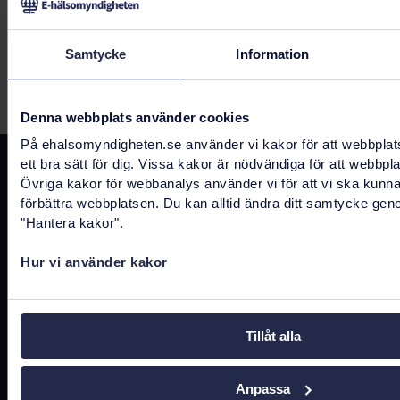
Samtycke
Information
Senast uppdaterad:
10 maj 2024
Denna webbplats använder cookies
På ehalsomyndigheten.se använder vi kakor för att webbplat
ett bra sätt för dig. Vissa kakor är nödvändiga för att webbpl
Kontakta oss
Övriga kakor för webbanalys använder vi för att vi ska kunn
förbättra webbplatsen. Du kan alltid ändra ditt samtycke gen
registrator@ehalsomyndigheten.se
"Hantera kakor".
Tel.
0771-766 200
(kundtjänst)
Hur vi använder kakor
Tel.
010-458 62 00
(växel)
Tel.
010-106 07 98
(presstjänst)
Tillåt alla
Fler kontaktuppgifter
Anpassa