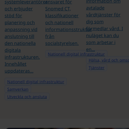
information om
systemleverantörer
ansvaret för
avtalade
och erbjuder
Snomed CT,
vårdtjänster för
stöd för
klassifikationer
dig som
planering och
och nationell
förmedlar vård. I
anpassning vid
informationsstruktur
nuläget kan du
anslutning till
från
som arbetar i
den nationella
socialstyrelsen.
en...
digitala
Nationell digital infrastruktur
infrastrukturen.
Hälsa, vård och oms
Innehållet
Tjänster
uppdateras...
Nationell digital infrastruktur
Samverkan
Utveckla och ansluta