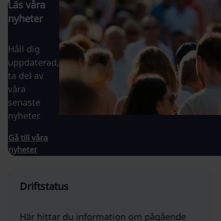
Läs våra
nyheter
Håll dig
uppdaterad,
ta del av
våra
senaste
nyheter.
Gå till våra
nyheter
Driftstatus
Här hittar du information om pågående