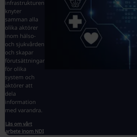
infrastrukturen
knyter
samman alla
olika aktörer
inom hälso-
och sjukvården
och skapar
förutsättningar
för olika
system och
aktörer att
dela
information
med varandra.
Läs om vårt
arbete inom NDI