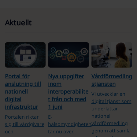
Aktuellt
Portal för
Nya uppgifter
Vårdförmedling
anslutning till
inom
stjänsten
nationell
interoperabilite
Vi utvecklar en
digital
t från och med
digital tjänst som
infrastruktur
1 juni
underlättar
nationell
Portalen riktar
E-
vårdförmedling
sig till vårdgivare
hälsomyndigheten
genom att samla
och
tar nu över