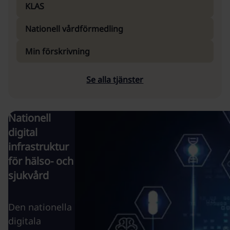
KLAS
Nationell vårdförmedling
Min förskrivning
Se alla tjänster
Nationell
digital
infrastruktur
för hälso- och
sjukvård
Den nationella
digitala