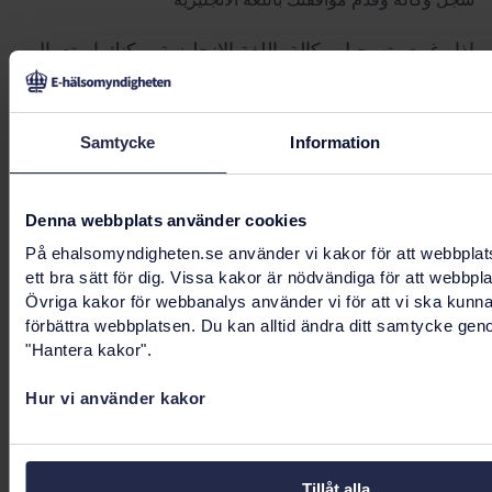
اذا رغبت بتسجيل وكالة باللغة الانجليزية يمكنك استعمال
استمارة.
سجل وكالة وقدّم موافقتك بمساعدة استمارة باللغة
Samtycke
Information
الانجليزية
هل لديك أية استفسارات؟ لطفًا أتصل سلطة الصحة الالكترونية
Denna webbplats använder cookies
På ehalsomyndigheten.se använder vi kakor för att webbplat
هاتف 0771-766 200
ett bra sätt för dig. Vissa kakor är nödvändiga för att webbpl
Övriga kakor för webbanalys använder vi för att vi ska kunn
registrator@ehalsomyndigheten.se
بريد الكتروني
förbättra webbplatsen. Du kan alltid ändra ditt samtycke gen
"Hantera kakor".
حول الوكالات باللغة السويدية
Hur vi använder kakor
Senast uppdaterad:
18 maj 2022
Tillåt alla