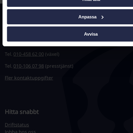
Kontakta oss
Anpassa
registrator@ehalsomyndigheten.se
Avvisa
Tel.
0771-766 200
(kundtjänst)
Tel.
010-458 62 00
(växel)
Tel.
010-106 07 98
(presstjänst)
Fler kontaktuppgifter
Hitta snabbt
Driftstatus
Jobba hos oss