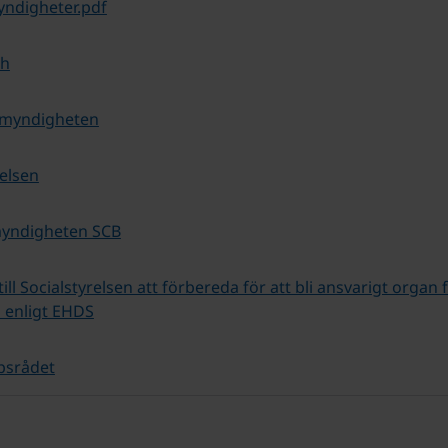
ndigheter.pdf
th
omyndigheten
relsen
myndigheten SCB
ll Socialstyrelsen att förbereda för att bli ansvarigt organ fö
 enligt EHDS
psrådet