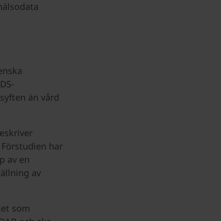
hälsodata
venska
HDS-
syften än vård
eskriver
. Förstudien har
p av en
ällning av
met som