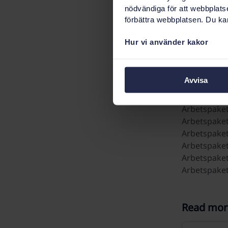
SENASH är 
nödvändiga för att webbplats
som deltar
förbättra webbplatsen. Du kan
företrädar
Hur vi använder kakor
Arbetsp
Avvisa
Arbetspaket
Arbetspake
Arbetspaket
Arbetspaket
Arbetspaket
Arbetspaket
Arbetspaket
Arbetspaket
Read mor