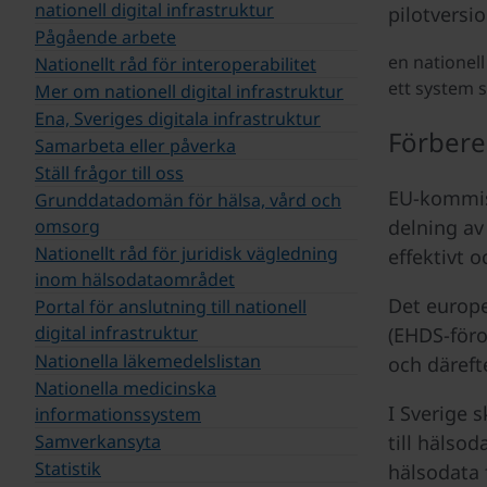
nationell digital infrastruktur
pilotversio
Pågående arbete
en nationel
Nationellt råd för interoperabilitet
ett system s
Mer om nationell digital infrastruktur
Ena, Sveriges digitala infrastruktur
Förbere
Samarbeta eller påverka
Ställ frågor till oss
EU-kommiss
Grunddatadomän för hälsa, vård och
delning av
omsorg
Nationellt råd för juridisk vägledning
effektivt 
inom hälsodataområdet
Det europe
Portal för anslutning till nationell
digital infrastruktur
(EHDS-föro
Nationella läkemedelslistan
och däreft
Nationella medicinska
I Sverige 
informationssystem
till hälso
Samverkansyta
Statistik
hälsodata 