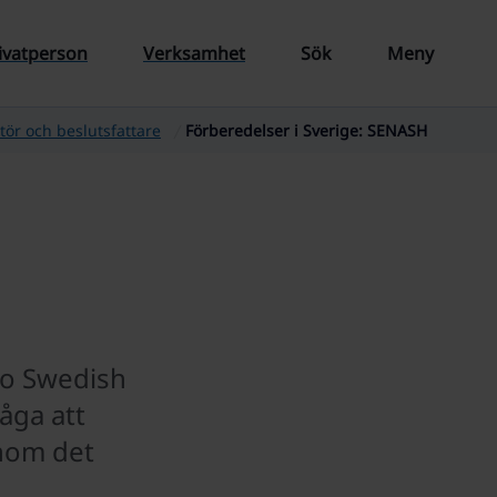
ivatperson
Verksamhet
Sök
Meny
tör och beslutsfattare
Förberedelser i Sverige: SENASH
to Swedish
åga att
inom det