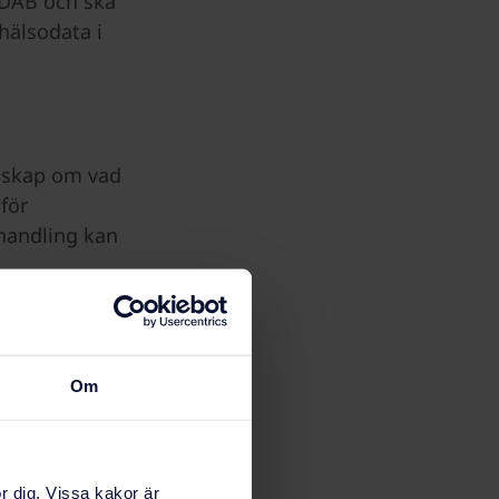
HDAB och ska
hälsodata i
nskap om vad
för
handling kan
uari 2027.
 en total
Om
r dig. Vissa kakor är