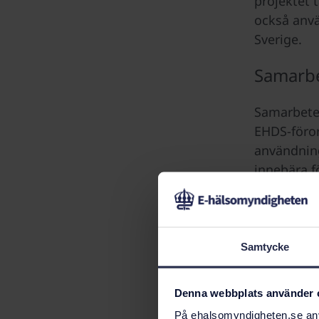
projektet 
också anvä
Sverige.
Samarb
Samarbete
EHDS-föror
användning
innebära fö
Projektet 
SENASH del
Samtycke
budget på 
Projekto
Denna webbplats använder 
På ehalsomyndigheten.se anvä