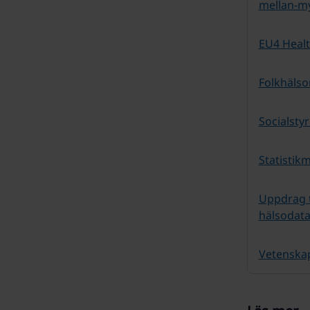
mellan-my
EU4 Heal
Folkhäls
Socialsty
Statistik
Uppdrag ti
hälsodata
Vetenska