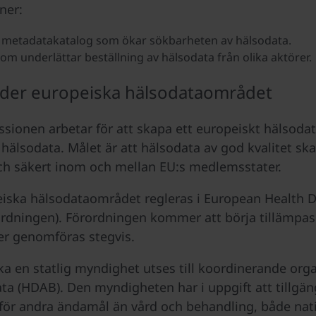
ner:
l metadatakatalog som ökar sökbarheten av hälsodata.
om underlättar beställning av hälsodata från olika aktörer.
der europeiska hälsodataområdet
ionen arbetar för att skapa ett europeiskt hälsoda
 hälsodata. Målet är att hälsodata av god kvalitet sk
och säkert inom och mellan EU:s medlemsstater.
iska hälsodataområdet regleras i European Health 
rdningen). Förordningen kommer att börja tillämpas
er genomföras stegvis.
ska en statlig myndighet utses till koordinerande orga
data (HDAB). Den myndigheten har i uppgift att tillgä
för andra ändamål än vård och behandling, både nati