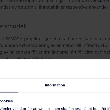
tar fram kan ingå som lösningar i framtida svenska 
ndas av de som tillhandahåller respektive använder 
etsmodell
t i SENASH-projektet ger en ökad beredskap och ku
dningen och etablering av en nationell infrastruktur 
 av hälsodata för andra ändamål än för vård och be
r olika aktörer i Sverige.
pågår från den 1 februari 2024 till och med den 31 jan
finansieras av arbetsprogrammet EU4Health och har
Information
28 miljoner kronor.
rganisation – indelning i arbetspaket
cookies
nder vi kakor för att webbplatsen ska fungera på ett bra sätt fö