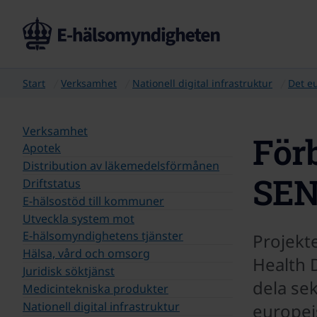
Start
Verksamhet
Nationell digital infrastruktur
Det e
Verksamhet
Förb
Apotek
Distribution av läkemedelsförmånen
SE
Driftstatus
E-hälsostöd till kommuner
Utveckla system mot
E‑hälsomyndighetens tjänster
Projekt
Hälsa, vård och omsorg
Health 
Juridisk söktjänst
dela se
Medicintekniska produkter
Nationell digital infrastruktur
europei