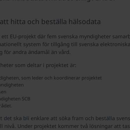
att hitta och beställa hälsodata
ett EU-projekt där fem svenska myndigheter samarbe
ationellt system för tillgång till svenska elektronisk
g för andra ändamål än vård.
eter som deltar i projektet är:
igheten, som leder och koordinerar projektet
yndigheten
sen
ndigheten SCB
rådet.
tt det ska bli enklare att söka fram och beställa sve
ll nivå. Under projektet kommer två lösningar att tas