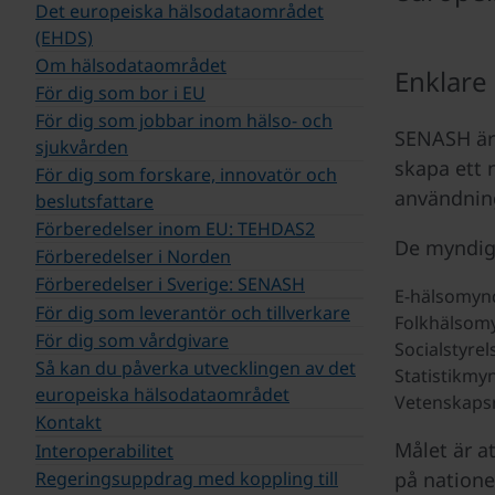
Det europeiska hälsodataområdet
(EHDS)
Om hälsodataområdet
Enklare 
För dig som bor i EU
För dig som jobbar inom hälso- och
SENASH är 
sjukvården
skapa ett n
För dig som forskare, innovatör och
användnin
beslutsfattare
Förberedelser inom EU: TEHDAS2
De myndigh
Förberedelser i Norden
Förberedelser i Sverige: SENASH
E-hälsomynd
För dig som leverantör och tillverkare
Folkhälsom
För dig som vårdgivare
Socialstyrel
Så kan du påverka utvecklingen av det
Statistikmy
europeiska hälsodataområdet
Vetenskaps
Kontakt
Målet är a
Interoperabilitet
på natione
Regeringsuppdrag med koppling till