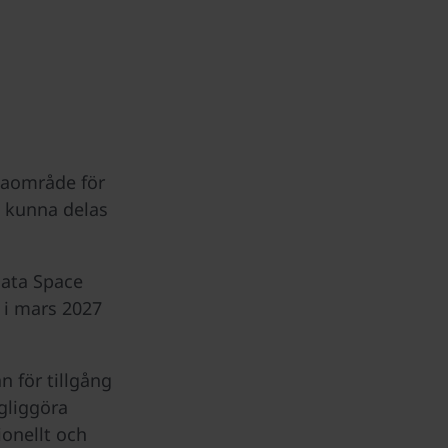
taområde för
a kunna delas
Data Space
 i mars 2027
n för tillgång
ngliggöra
onellt och