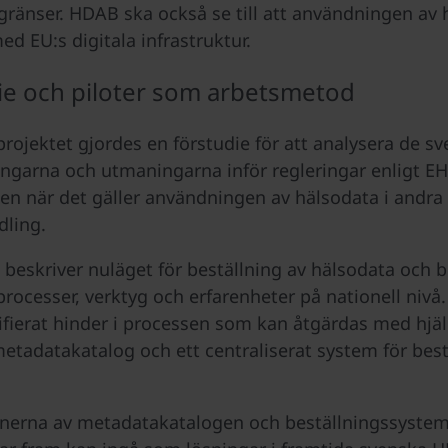
gränser. HDAB ska också se till att användningen av 
ed EU:s digitala infrastruktur.
ie och piloter som arbetsmetod
rojektet gjordes en förstudie för att analysera de s
ingarna och utmaningarna inför regleringar enligt E
en när det gäller användningen av hälsodata i andra 
dling.
 beskriver nuläget för beställning av hälsodata och b
 processer, verktyg och erfarenheter på nationell nivå
ifierat hinder i processen som kan åtgärdas med hjäl
metadatakatalog och ett centraliserat system för best
onerna av metadatakatalogen och beställningssyste