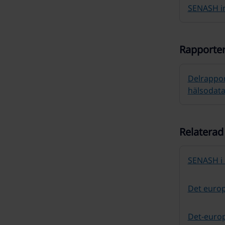
SENASH in
Rapporte
Delrappor
hälsodata
Relaterad
SENASH i 
Det euro
Det-euro