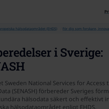
Till sidans innehåll
Pr
uropeiska hälsodataområdet (EHDS)
För dig som forskare, innova
eredelser i Sverige:
NASH
et Sweden National Services for Access 
Data (SENASH) förbereder Sveriges förm
kundära hälsodata säkert och effektivt 
ska hälsodataområdet enligt EHDS.