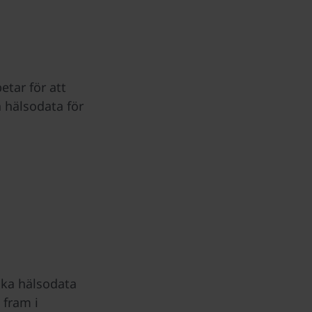
tar för att
a hälsodata för
nska hälsodata
 fram i