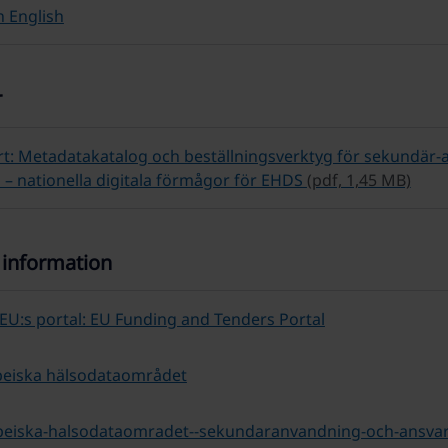
 English
r
t: Metadatakatalog och beställningsverktyg för sekundär-
 – nationella digitala förmågor för EHDS
(pdf, 1,45 MB)
 information
EU:s portal: EU Funding and Tenders Portal
peiska hälsodataområdet
peiska-halsodataomradet--sekundaranvandning-och-ansvar