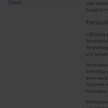
Tjänster
över lands
fungerar m
Förstud
I SENASH-p
förutsättn
förordning
och behan
Förstudien
befintliga
även ident
nationell 
hälsodata.
Pilotversi