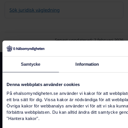
Sök juridisk vägledning
Senast uppdaterad:
2 februari 2026
Kontakta oss
Samtycke
Information
registrator@ehalsomyndigheten.se
Denna webbplats använder cookies
Tel.
0771-766 200
(kundtjänst)
På ehalsomyndigheten.se använder vi kakor för att webbplat
ett bra sätt för dig. Vissa kakor är nödvändiga för att webbpl
Tel.
010-458 62 00
(växel)
Övriga kakor för webbanalys använder vi för att vi ska kunn
Tel.
010-106 07 98
(presstjänst)
förbättra webbplatsen. Du kan alltid ändra ditt samtycke gen
"Hantera kakor".
Fler kontaktuppgifter