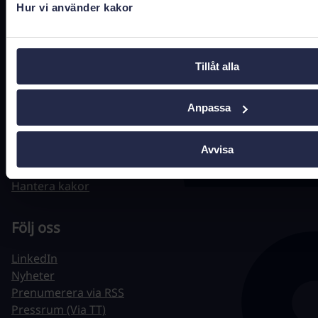
Hur vi använder kakor
Tillåt alla
Hitta snabbt
Driftstatus
Anpassa
Jobba hos oss
Tillgänglighet
Avvisa
Behandling av personuppgifter
Om webbplatsen
Hantera kakor
Följ oss
LinkedIn
Nyheter
Prenumerera via RSS
Pressrum (Via TT)