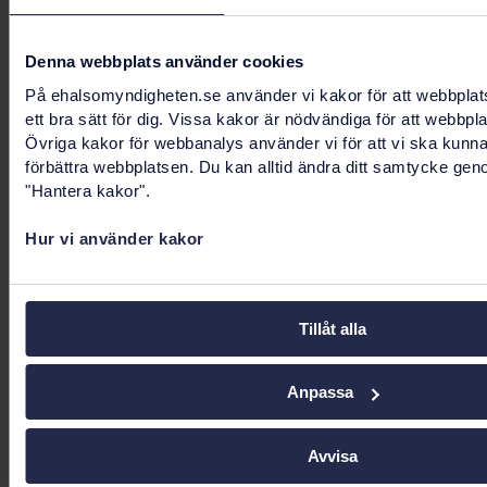
för vård och omsorg
Eva-Lo Ighe, generaldirektör,
Denna webbplats använder cookies
Statistikmyndigheten SCB
Ann Lindberg, generaldirektör,
På ehalsomyndigheten.se använder vi kakor för att webbplat
ett bra sätt för dig. Vissa kakor är nödvändiga för att webbpl
Läkemedelsverket
Övriga kakor för webbanalys använder vi för att vi ska kunn
Manne Andersson, E-hälsomyndigheten
förbättra webbplatsen. Du kan alltid ändra ditt samtycke gen
Evelina Björkegren, Socialstyrelsen
"Hantera kakor".
Nima Jokilaakso, Läkemedelsverket
Fredrik Lennartsson, IVO
Hur vi använder kakor
Ylva Wide, E-hälsomyndigheten
Tillåt alla
Senast uppdaterad:
11 maj 2026
Anpassa
Avvisa