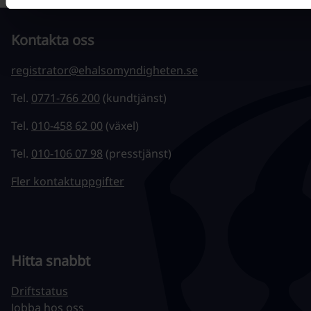
Kontakta oss
registrator@ehalsomyndigheten.se
Tel.
0771-766 200
(kundtjänst)
Tel.
010-458 62 00
(växel)
Tel.
010-106 07 98
(presstjänst)
Fler kontaktuppgifter
Hitta snabbt
Driftstatus
Jobba hos oss